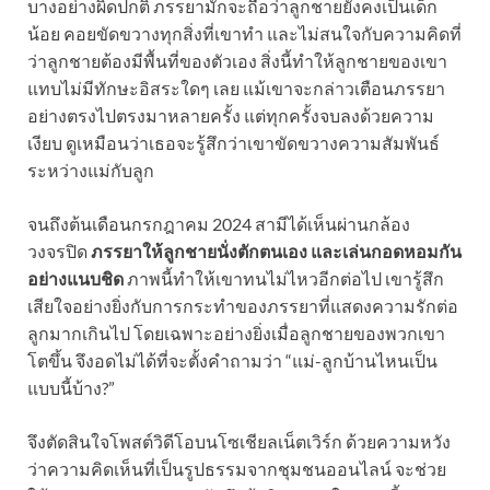
บางอย่างผิดปกติ ภรรยามักจะถือว่าลูกชายยังคงเป็นเด็ก
น้อย คอยขัดขวางทุกสิ่งที่เขาทำ และไม่สนใจกับความคิดที่
ว่าลูกชายต้องมีพื้นที่ของตัวเอง สิ่งนี้ทำให้ลูกชายของเขา
แทบไม่มีทักษะอิสระใดๆ เลย แม้เขาจะกล่าวเตือนภรรยา
อย่างตรงไปตรงมาหลายครั้ง แต่ทุกครั้งจบลงด้วยความ
เงียบ ดูเหมือนว่าเธอจะรู้สึกว่าเขาขัดขวางความสัมพันธ์
ระหว่างแม่กับลูก
จนถึงต้นเดือนกรกฎาคม 2024 สามีได้เห็นผ่านกล้อง
วงจรปิด
ภรรยาให้ลูกชายนั่งตักตนเอง และเล่นกอดหอมกัน
อย่างแนบชิด
ภาพนี้ทำให้เขาทนไม่ไหวอีกต่อไป เขารู้สึก
เสียใจอย่างยิ่งกับการกระทำของภรรยาที่แสดงความรักต่อ
ลูกมากเกินไป โดยเฉพาะอย่างยิ่งเมื่อลูกชายของพวกเขา
โตขึ้น จึงอดไม่ได้ที่จะตั้งคำถามว่า “แม่-ลูกบ้านไหนเป็น
แบบนี้บ้าง?”
จึงตัดสินใจโพสต์วิดีโอบนโซเชียลเน็ตเวิร์ก ด้วยความหวัง
ว่าความคิดเห็นที่เป็นรูปธรรมจากชุมชนออนไลน์ จะช่วย