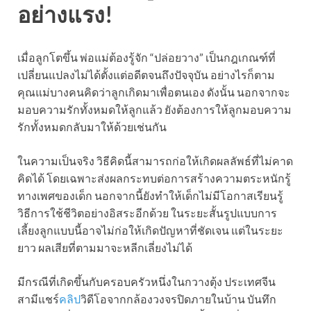
อย่างแรง!
เมื่อลูกโตขึ้น พ่อแม่ต้องรู้จัก “ปล่อยวาง” เป็นกฎเกณฑ์ที่
เปลี่ยนแปลงไม่ได้ตั้งแต่อดีตจนถึงปัจจุบัน อย่างไรก็ตาม
คุณแม่บางคนคิดว่าลูกเกิดมาเพื่อตนเอง ดังนั้น นอกจากจะ
มอบความรักทั้งหมดให้ลูกแล้ว ยังต้องการให้ลูกมอบความ
รักทั้งหมดกลับมาให้ด้วยเช่นกัน
ในความเป็นจริง วิธีคิดนี้สามารถก่อให้เกิดผลลัพธ์ที่ไม่คาด
คิดได้ โดยเฉพาะส่งผลกระทบต่อการสร้างความตระหนักรู้
ทางเพศของเด็ก นอกจากนี้ยังทำให้เด็กไม่มีโอกาสเรียนรู้
วิธีการใช้ชีวิตอย่างอิสระอีกด้วย ในระยะสั้นรูปแบบการ
เลี้ยงลูกแบบนี้อาจไม่ก่อให้เกิดปัญหาที่ชัดเจน แต่ในระยะ
ยาว ผลเสียที่ตามมาจะหลีกเลี่ยงไม่ได้
มีกรณีที่เกิดขึ้นกับครอบครัวหนึ่งในกวางตุ้ง ประเทศจีน
สามีแชร์
คลิป
วิดีโอจากกล้องวงจรปิดภายในบ้าน บันทึก