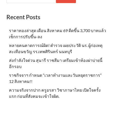
Recent Posts
ราคาทองล่าสุด เดือน สิงหาคม 69 ดีดขึ้น 3,700 บาทแล้ว
เช็กการปรับขึ้น-ลง
หลายคนคาดการณ์ผิด! ตำรวจ เผยประวัติ นร. ผู้ก่อเหตุ
สะเทือนขวัญ รร.เทพศิรินทร์ นนทบุรี
ส่งกำลังใจด่วน สุนารี ราชสีมา เตรียมเข้าห้องผ่าบ่ายนี้
อีกรอบ
ราชกิจจาฯ กำหนด “เวลาทำงานและวันหยุดราชการ”
12 สิงหาคม!!
ความจริงจากปาก ครูอรสา วิชาภาษาไทย เปิดใจครั้ง
แรก ก่อนที่สังคมจะเข้าใจผิด.