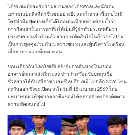
โค้ชแชมป์ยอมรับว่า ผลงานของโค้ชสกลและนักเตะ
เยาวชนเป็นสิ่งที่น่าชื่นชมอย่างยิ่ง และในเวลานี้แทบไม่มี
ใครทำทีมฟุตบอลเด็กได้โดดเด่นเทียบเท่า พร้อมย้ำว่า
ภารกิจหลักในการพาทีมให้เป็นที่รู้จักทั่วประเทศถือว่า
ประสบความสำเร็จแล้ว ส่วนการตัดสินใจในก้าวต่อไป จะ
เป็นการพูดคุยร่วมกันระหว่างชมรมและผู้บริหารโรงเรียน
เพื่อหาทางออกที่เหมาะสม
ขณะเดียวกัน โลกโซเชียลยังจับตาเส้นทางใหม่ของ
อาจารย์สกล หลังมีกระแสข่าวว่าเตรียมรับบทกุนซือ
ชั่วคราวให้กับ ศรีราชา เอฟซี ลุยศึก เซมิ โปร ลีก 2026 โซน
ตะวันออก ซึ่งจะเปิดฉากในวันที่ 18 เมษายน 2569 โดย
บทบาทบนเวทีฟุตบอลอาชีพของโค้ชสกลยังคงต้องติดตาม
ความชัดเจนต่อไป