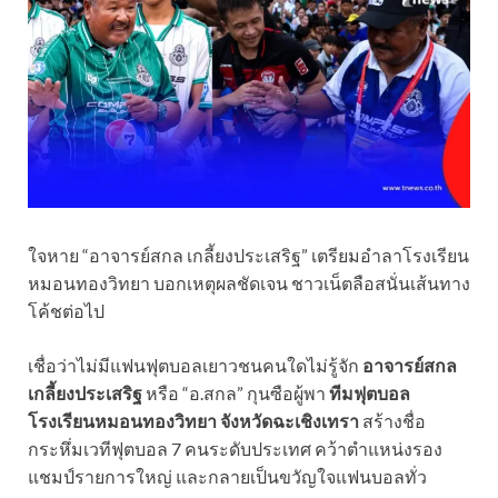
ใจหาย “อาจารย์สกล เกลี้ยงประเสริฐ” เตรียมอำลาโรงเรียน
หมอนทองวิทยา บอกเหตุผลชัดเจน ชาวเน็ตลือสนั่นเส้นทาง
โค้ชต่อไป
เชื่อว่าไม่มีแฟนฟุตบอลเยาวชนคนใดไม่รู้จัก
อาจารย์สกล
เกลี้ยงประเสริฐ
หรือ “อ.สกล” กุนซือผู้พา
ทีมฟุตบอล
โรงเรียนหมอนทองวิทยา จังหวัดฉะเชิงเทรา
สร้างชื่อ
กระหึ่มเวทีฟุตบอล 7 คนระดับประเทศ คว้าตำแหน่งรอง
แชมป์รายการใหญ่ และกลายเป็นขวัญใจแฟนบอลทั่ว