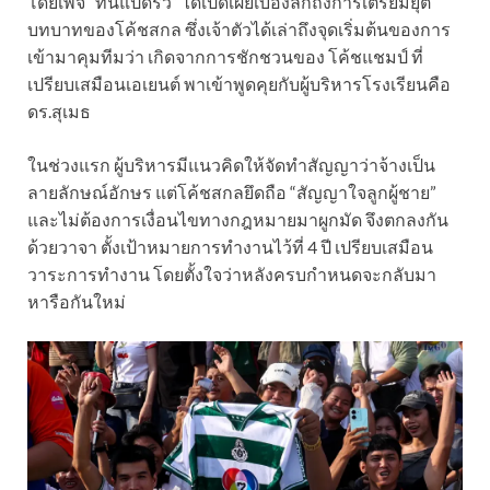
โดยเพจ “ที่นี่แปดริ้ว” ได้เปิดเผยเบื้องลึกถึงการเตรียมยุติ
บทบาทของโค้ชสกล ซึ่งเจ้าตัวได้เล่าถึงจุดเริ่มต้นของการ
เข้ามาคุมทีมว่า เกิดจากการชักชวนของ โค้ชแชมป์ ที่
เปรียบเสมือนเอเยนต์ พาเข้าพูดคุยกับผู้บริหารโรงเรียนคือ
ดร.สุเมธ
ในช่วงแรก ผู้บริหารมีแนวคิดให้จัดทำสัญญาว่าจ้างเป็น
ลายลักษณ์อักษร แต่โค้ชสกลยึดถือ “สัญญาใจลูกผู้ชาย”
และไม่ต้องการเงื่อนไขทางกฎหมายมาผูกมัด จึงตกลงกัน
ด้วยวาจา ตั้งเป้าหมายการทำงานไว้ที่ 4 ปี เปรียบเสมือน
วาระการทำงาน โดยตั้งใจว่าหลังครบกำหนดจะกลับมา
หารือกันใหม่