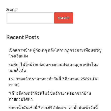
Search
SEARCH
Recent Posts
เปิดสภาพบ้าน ผู้ก่อเหตุ หลังโศกนาฏกรรมสะเทือนขวัญ
โรงเรียนดัง
ระทึก! ไฟไหม้รถเก๋งบนทางด่วนประชานุกูล เพลิงโหม
วอดทั้งคัน
ประกาศแล้ว! ราคาทองคำวันนี้ 7 สิงหาคม 2569 (เปิด
ตลาด)
“เต้” อดีตวงดร้าก้อนไฟว์ ปั่นจักรยานออกจากบ้าน
หายตัวปริศนา
ราคาน้ำมันเช้านี้ 7 ส.ค.69 อัปเดตราคาน้ำมันเช้าวันนี้