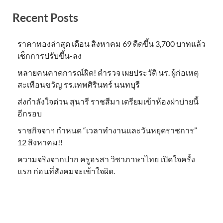
Recent Posts
ราคาทองล่าสุด เดือน สิงหาคม 69 ดีดขึ้น 3,700 บาทแล้ว
เช็กการปรับขึ้น-ลง
หลายคนคาดการณ์ผิด! ตำรวจ เผยประวัติ นร. ผู้ก่อเหตุ
สะเทือนขวัญ รร.เทพศิรินทร์ นนทบุรี
ส่งกำลังใจด่วน สุนารี ราชสีมา เตรียมเข้าห้องผ่าบ่ายนี้
อีกรอบ
ราชกิจจาฯ กำหนด “เวลาทำงานและวันหยุดราชการ”
12 สิงหาคม!!
ความจริงจากปาก ครูอรสา วิชาภาษาไทย เปิดใจครั้ง
แรก ก่อนที่สังคมจะเข้าใจผิด.