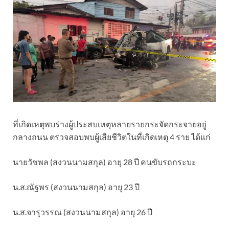
ที่เกิดเหตุพบร่างผู้ประสบเหตุหลายรายกระจัดกระจายอยู่
กลางถนน ตรวจสอบพบผู้เสียชีวิตในที่เกิดเหตุ 4 ราย ได้แก่
นายวัชพล (สงวนนามสกุล) อายุ 28 ปี คนขับรถกระบะ
น.ส.ณัฐพร (สงวนนามสกุล) อายุ 23 ปี
น.ส.จารุวรรณ (สงวนนามสกุล) อายุ 26 ปี