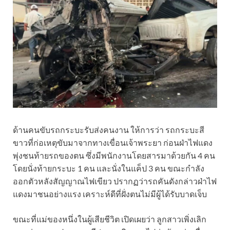
ด้านคนขับรถกระบะรับส่งคนงาน ให้การว่า รถกระบะสี
ขาวที่ก่อเหตุขับมาจากทางเขื่อนเจ้าพระยา ก่อนฝ่าไฟแดง
พุ่งชนท้ายรถของตน ซึ่งมีพนักงานโดยสารมาด้วยกัน 4 คน
โดยนั่งท้ายกระบะ 1 คน และนั่งในแค็ป 3 คน ขณะกำลัง
ออกตัวหลังสัญญาณไฟเขียว ปรากฏว่ารถคันดังกล่าวฝ่าไฟ
แดงมาชนอย่างแรง เคราะห์ดีที่ฝั่งตนไม่มีผู้ได้รับบาดเจ็บ
ขณะที่แม่ของหนึ่งในผู้เสียชีวิต เปิดเผยว่า ลูกสาวเพิ่งเลิก