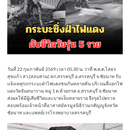
วันที่ 22 กุมภาพันธ์ 2569 เวลา 05.30 น. ว่าที่ พ.ต.ต.โสธร
สุขแก้ว สว.(สอบสวน) สภ.สรรคบุรี อ.สรรคบุรี จ.ชัยนาท รับ
แจ้งเหตุรถกระบะฝ่าไฟแดงชนกันหลายคัน บริเวณสี่แยกไฟ
แดงวัดจันทนาราม หมู่ 1 ต.ห้วยกรด อ.สรรคบุรี จ.ชัยนาท
ส่งผลให้มีผู้เสียชีวิตและบาดเจ็บหลายราย จึงรุดไปตรวจ
สอบพร้อมเจ้าหน้าที่อาสาสมัครมูลนิธิร่วมกตัญญูจังหวัด
ชัยนาท และแพทย์เวรโรงพยาบาลสรรคบุรี