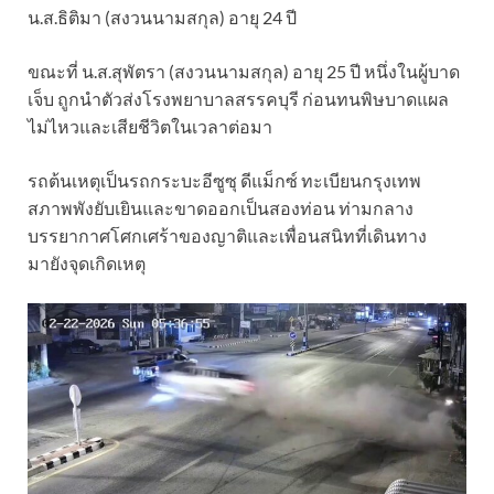
น.ส.ธิติมา (สงวนนามสกุล) อายุ 24 ปี
ขณะที่ น.ส.สุพัตรา (สงวนนามสกุล) อายุ 25 ปี หนึ่งในผู้บาด
เจ็บ ถูกนำตัวส่งโรงพยาบาลสรรคบุรี ก่อนทนพิษบาดแผล
ไม่ไหวและเสียชีวิตในเวลาต่อมา
รถต้นเหตุเป็นรถกระบะอีซูซุ ดีแม็กซ์ ทะเบียนกรุงเทพ
สภาพพังยับเยินและขาดออกเป็นสองท่อน ท่ามกลาง
บรรยากาศโศกเศร้าของญาติและเพื่อนสนิทที่เดินทาง
มายังจุดเกิดเหตุ