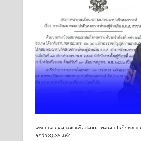
เลขา รมว.พม. แจงแล้ว ปมสมาคมฌาปนกิจหลายแห่ง
อกว่า 3,839 แห่ง