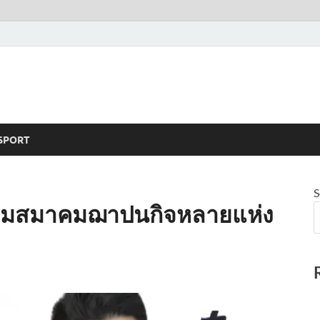
SPORT
S
 ปมสมาคมฌาปนกิจหลายแห่ง