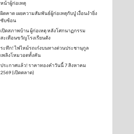
หน้าผู้ก่อเหตุ
ผิดคาด เผยความสัมพันธ์ผู้ก่อเหตุกับปู่ เงื่อนงำยิ่ง
ซับซ้อน
เปิดสภาพบ้าน ผู้ก่อเหตุ หลังโศกนาฏกรรม
สะเทือนขวัญโรงเรียนดัง
ระทึก! ไฟไหม้รถเก๋งบนทางด่วนประชานุกูล
เพลิงโหมวอดทั้งคัน
ประกาศแล้ว! ราคาทองคำวันนี้ 7 สิงหาคม
2569 (เปิดตลาด)