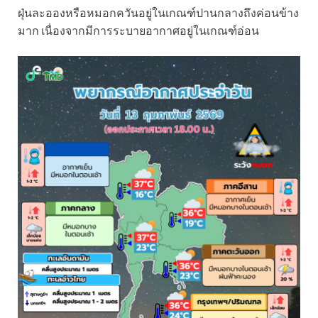
ฝุ่นละอองหรือหมอกควันอยู่ในเกณฑ์ปานกลางถึงค่อนข้าง
มาก เนื่องจากมีการระบายอากาศอยู่ในเกณฑ์อ่อน