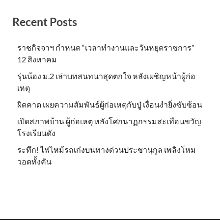
Recent Posts
ราชกิจจาฯ กำหนด “เวลาทำงานและวันหยุดราชการ”
12 สิงหาคม
รุ่นน้อง ม.2 เล่าบทสนทนาสุดตกใจ หลังเผชิญหน้าผู้ก่อ
เหตุ
ผิดคาด เผยความสัมพันธ์ผู้ก่อเหตุกับปู่ เงื่อนงำยิ่งซับซ้อน
เปิดสภาพบ้าน ผู้ก่อเหตุ หลังโศกนาฏกรรมสะเทือนขวัญ
โรงเรียนดัง
ระทึก! ไฟไหม้รถเก๋งบนทางด่วนประชานุกูล เพลิงโหม
วอดทั้งคัน