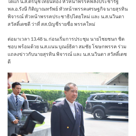
ได้แก่ น.ส.ตรีนุช เทียนทอง หัวหน้าพรรคพลังประชารัฐ
พล.อ.รังษี กิติญาณทรัพย์ หัวหน้าพรรคเศรษฐกิจ นายสุรทิน
พิจารณ์ หัวหน้าพรรคประชาธิปไตยใหม่ และ น.ส.นวินดา
สวัสดิ์เดชดี ว่าที่ สส.บัญชีรายชื่อ พรรคใหม่
ต่อมาเวลา 13.48 น. ก่อนเริ่มการประชุม นายไชยชนก ชิด
ชอบ พร้อมด้วย น.ส.แนน บุณย์ธิดา สมชัย โฆษกพรรค ร่วม
แถลงข่าวกับนายสุรทิน พิจารณ์ และ น.ส.นวินดา สวัสดิ์เดช
ดี