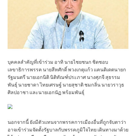
บุคคลสำคัญที่เข้าร่วม อาทิ นายไชยชนก ชิดชอบ
เลขาธิการพรรค นายสีหศักดิ์ พวงเกตุแก้ว แคนดิเดตนายก
รัฐมนตรี นายเอกนิติ นิติทัณฑ์ประภาศ นางศุภจี สุธรรม
พันธุ์ นายชาดา ไทยเศรษฐ์ นายสุชาติ ชมกลิ่น นายวราวุธ
ศิลปอาชา และนายเอกนัฏ พร้อมพันธุ์
นอกจากนี้ ยังมีตัวแทนจากพรรคการเมืองอื่นที่ถูกจับตาว่า
อาจเข้าร่วมจัดตั้งรัฐบาลกับพรรคภูมิใจไทย เดินทางมาด้วย