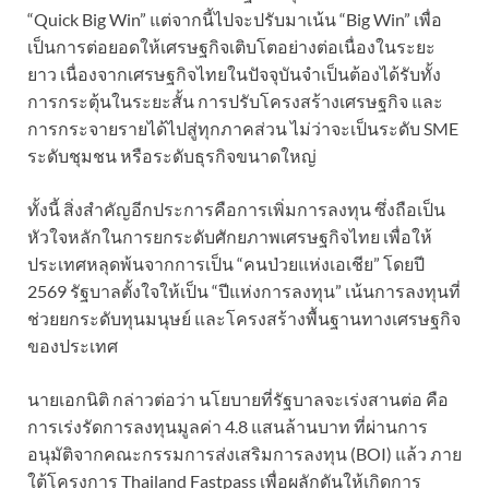
“Quick Big Win” แต่จากนี้ไปจะปรับมาเน้น “Big Win” เพื่อ
เป็นการต่อยอดให้เศรษฐกิจเติบโตอย่างต่อเนื่องในระยะ
ยาว เนื่องจากเศรษฐกิจไทยในปัจจุบันจำเป็นต้องได้รับทั้ง
การกระตุ้นในระยะสั้น การปรับโครงสร้างเศรษฐกิจ และ
การกระจายรายได้ไปสู่ทุกภาคส่วน ไม่ว่าจะเป็นระดับ SME
ระดับชุมชน หรือระดับธุรกิจขนาดใหญ่
ทั้งนี้ สิ่งสำคัญอีกประการคือการเพิ่มการลงทุน ซึ่งถือเป็น
หัวใจหลักในการยกระดับศักยภาพเศรษฐกิจไทย เพื่อให้
ประเทศหลุดพ้นจากการเป็น “คนป่วยแห่งเอเชีย” โดยปี
2569 รัฐบาลตั้งใจให้เป็น “ปีแห่งการลงทุน” เน้นการลงทุนที่
ช่วยยกระดับทุนมนุษย์ และโครงสร้างพื้นฐานทางเศรษฐกิจ
ของประเทศ
นายเอกนิติ กล่าวต่อว่า นโยบายที่รัฐบาลจะเร่งสานต่อ คือ
การเร่งรัดการลงทุนมูลค่า 4.8 แสนล้านบาท ที่ผ่านการ
อนุมัติจากคณะกรรมการส่งเสริมการลงทุน (BOI) แล้ว ภาย
ใต้โครงการ Thailand Fastpass เพื่อผลักดันให้เกิดการ