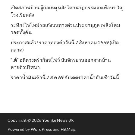
เปิดสภาพบ้าน ผู้ก่อเหตุ หลังโศกนาฏกรรมสะเทือนขวัญ
โรงเรียนดัง
ระทึก! ไฟไหม้รถเก๋งบนทางด่วนประชานุกูล เพลิงโหม
วอดทั้งคัน
ประกาศแล้ว! ราคาทองคำวันนี้ 7 สิงหาคม 2569 (เปิด
ตลาด)
“เต้” อดีตวงดร้าก้อนไฟว์ ปั่นจักรยานออกจากบ้าน
หายตัวปริศนา
ราคาน้ำมันเช้านี้ 7 ส.ค.69 อัปเดตราคาน้ำมันเช้าวันนี้
Copyright © 2026
Youlike News 89
.
Powered by
WordPress
and
HitMag
.