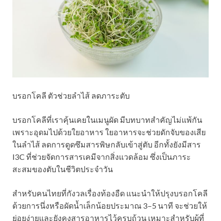
บรอกโคลี ตัวช่วยลำไส้ ลดภาระตับ
บรอกโคลีที่เราคุ้นเคยในเมนูผัด มีบทบาทสำคัญไม่แพ้กัน
เพราะอุดมไปด้วยใยอาหาร ใยอาหารจะช่วยดักจับของเสีย
ในลำไส้ ลดการดูดซึมสารพิษกลับเข้าสู่ตับ อีกทั้งยังมีสาร
I3C ที่ช่วยจัดการสารเคมีจากสิ่งแวดล้อม ซึ่งเป็นภาระ
สะสมของตับในชีวิตประจำวัน
สำหรับคนไทยที่กังวลเรื่องท้องอืด แนะนำให้ปรุงบรอกโคลี
ด้วยการนึ่งหรือผัดน้ำเล็กน้อยประมาณ 3–5 นาที จะช่วยให้
ย่อยง่ายและยังคงสารอาหารไว้ครบถ้วน เหมาะสำหรับผู้ที่