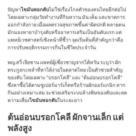
ปัญหา
ไขมันพอกตับ
ไม่ใช่เรื่องไกลตัวของคนไทยอีกต่อไป
โดยเฉพาะกลุ่มวัยทำงานที่กินหวาน มัน เค็ม และขาดการ
ออกกำลังกาย เมื่อผลตรวจสุขภาพขึ้นค่าผิดปกติ หลายคน
มักมองหายาบำรุงตับหรืออาหารเสริมเป็นอันดับแรก แต่
แพทย์เวชศาสตร์เชิงหน้าที่ชี้ว่า จุดเริ่มต้นที่สำคัญกว่าคือ
การปรับพฤติกรรมการกินในชีวิตประจำวัน
พญ.สวี่ เจียซาน แพทย์ผู้เชี่ยวชาญจากไต้หวัน ระบุว่า ผัก
ตระกูลกะหล่ำที่หาได้ง่ายในตลาดไทย เป็นตัวช่วยสำคัญ
ของตับ โดยเฉพาะ “บรอกโคลี” และ “ต้นอ่อนบรอกโคลี”
ซึ่งหาซื้อได้ตามซูเปอร์มาร์เก็ตหรือร้านผักออร์แกนิก หาก
กินอย่างเหมาะสม จะช่วยเสริมระบบล้างพิษของตับและลด
ความเสี่ยง
ไขมันพอกตับ
ในระยะยาว
ต้นอ่อนบรอกโคลี ผักจานเล็ก แต่
พลังสูง