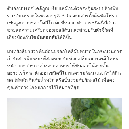
ต้นอ่อนบรอกโคลีถูกเปรียบเหมือนตัวกระตุ้นระบบล้างพิษ
ของตับ เพราะในช่วงอายุ 3–5 วัน จะมีสารตั้งต้นซัลโฟรา
เฟนสูงกว่าบรอกโคลีโตเต็มที่หลายเท่า สารชนิดนี้มีส่วน
ช่วยลดความเครียดของเซลล์ตับ และช่วยปรับตัวชี้วัดที่
เกี่ยวข้องกับ
ไขมันพอกตับ
ให้ดีขึ้น
แพทย์อธิบายว่า ต้นอ่อนบรอกโคลีมีบทบาทในกระบวนการ
กำจัดสารพิษระยะที่สองของตับ ช่วยเปลี่ยนสารเคมี โลหะ
หนัก และสารตกค้างจากอาหารให้ขับออกได้ง่ายขึ้น
อย่างไรก็ตาม ต้นอ่อนชนิดนี้ไม่ทนความร้อน แนะนำให้กิน
สด ใส่สลัด กินกับน้ำพริก หรือปั่นรวมกับผักผลไม้ เพื่อคง
คุณค่าทางโภชนาการไว้ให้มากที่สุด