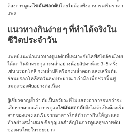
ต้องการดูแล
ไขมันพอกตับ
โดยไม่ต้องพึ่งอาหารเสริมราคา
แพง
แนวทางกินง่าย ๆ ที่ทำได้จริงใน
ชีวิตประจำวัน
แพทย์แนะนำแนวทางดูแลตับที่เหมาะกับไลฟ์สไตล์คนไทย
ได้แก่ กินผักตระกูลกะหล่ำอย่างน้อยสัปดาห์ละ 3–5 ครั้ง
เช่น บรอกโคลี กะหล่ำปลี หรือกะหล่ำดอก และเสริมต้น
อ่อนบรอกโคลีสดวันละประมาณ 1 กำมือ เพื่อช่วยฟื้นฟู
สมดุลของตับอย่างต่อเนื่อง
ผู้เชี่ยวชาญย้ำว่า ตับเป็นอวัยวะที่ไม่แสดงอาการจนกว่าจะ
เสียหายมากแล้ว การดูแล
ไขมันพอกตับ
จึงไม่จำเป็นต้องเริ่ม
จากของแพง แต่เริ่มจากอาหารใกล้ตัว การกินให้ถูก และ
ทำอย่างสม่ำเสมอ คือกุญแจสำคัญในการดูแลสุขภาพตับ
ของคนไทยในระยะยาว