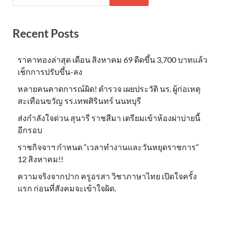
Recent Posts
ราคาทองล่าสุด เดือน สิงหาคม 69 ดีดขึ้น 3,700 บาทแล้ว
เช็กการปรับขึ้น-ลง
หลายคนคาดการณ์ผิด! ตำรวจ เผยประวัติ นร. ผู้ก่อเหตุ
สะเทือนขวัญ รร.เทพศิรินทร์ นนทบุรี
ส่งกำลังใจด่วน สุนารี ราชสีมา เตรียมเข้าห้องผ่าบ่ายนี้
อีกรอบ
ราชกิจจาฯ กำหนด “เวลาทำงานและวันหยุดราชการ”
12 สิงหาคม!!
ความจริงจากปาก ครูอรสา วิชาภาษาไทย เปิดใจครั้ง
แรก ก่อนที่สังคมจะเข้าใจผิด.