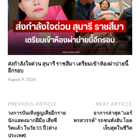
ส่งกำลังใจด่วน สุนารี ราชสีมา เตรียมเข้าห้องผ่าบ่ายนี้
อีกรอบ
August 9, 2026
PREVIOUS ARTICLE
NEXT ARTICLE
วงการบันเทิงสูญเสียอีกราย
อาการล่าสุด “แอร์
นักแสดงมากฝีมือ เสียชี
พรสวรรค์” รถชนพังยับ โอด
วิตเเล้ว ในวัย 55 ปี (ต่าง
เจ็บสุดในชีวิต
ประเทศ)