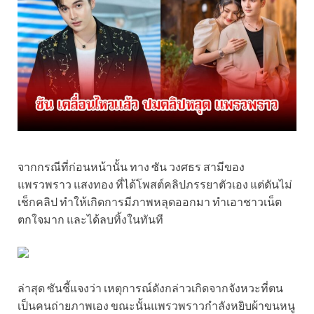
จากกรณีที่ก่อนหน้านั้น ทาง ซัน วงศธร สามีของ
แพรวพราว แสงทอง ที่ได้โพสต์คลิปภรรยาตัวเอง แต่ดันไม่
เช็กคลิป ทำให้เกิดการมีภาพหลุดออกมา ทำเอาชาวเน็ต
ตกใจมาก และได้ลบทิ้งในทันที
ล่าสุด ซันชี้แจงว่า เหตุการณ์ดังกล่าวเกิดจากจังหวะที่ตน
เป็นคนถ่ายภาพเอง ขณะนั้นแพรวพราวกำลังหยิบผ้าขนหนู