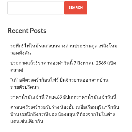
SEARCH
Recent Posts
ระทึก! ไฟไหม้รถเก๋งบนทางด่วนประชานุกูล เพลิงโหม
วอดทั้งคัน
ประกาศแล้ว! ราคาทองคำวันนี้ 7 สิงหาคม 2569 (เปิด
ตลาด)
“เต้” อดีตวงดร้าก้อนไฟว์ ปั่นจักรยานออกจากบ้าน
หายตัวปริศนา
ราคาน้ำมันเช้านี้ 7 ส.ค.69 อัปเดตราคาน้ำมันเช้าวันนี้
ครอบครัวเศร้ารอรับร่าง น้องอั้ม เหยื่อเรือมยุรีนารีกลับ
บ้าน เผยนึกถึงกรณีของ น้องฮลุน ที่ต้องจากไปในต่าง
แดนเช่นเดียวกัน