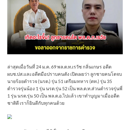
ล่าสุดเมื่อวันที่ 24 ม.ค. 69 พล.ต.ท.เรวัช กลิ่นเกษร อดีต
ผบช.ปส.และอดีตมือปราบคนดัง เปิดเผยว่า ลูกชายคนโตจบ
นายร้อยตำรวจ (นรต.) รุ่น 51 เตรียมทหาร (ตท.) รุ่น 35
ตำรวจรุ่นน้อง 1 รุ่น นรต.รุ่น 52 เป็น พล.ต.ท.ส่วนตำรวจรุ่นพี่
1 รุ่น นรต.รุ่น 50 เป็น พล.ต.อ.ไปแล้ว เขาทำบุญมาเมื่ออดีต
ชาติดี เราก็ยินดีกับทุกคนด้วย