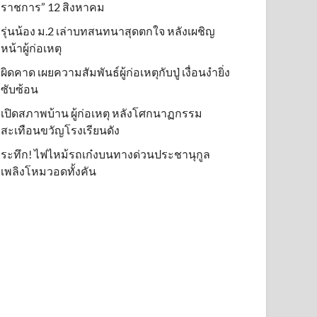
ราชการ” 12 สิงหาคม
รุ่นน้อง ม.2 เล่าบทสนทนาสุดตกใจ หลังเผชิญ
หน้าผู้ก่อเหตุ
ผิดคาด เผยความสัมพันธ์ผู้ก่อเหตุกับปู่ เงื่อนงำยิ่ง
ซับซ้อน
เปิดสภาพบ้าน ผู้ก่อเหตุ หลังโศกนาฏกรรม
สะเทือนขวัญโรงเรียนดัง
ระทึก! ไฟไหม้รถเก๋งบนทางด่วนประชานุกูล
เพลิงโหมวอดทั้งคัน