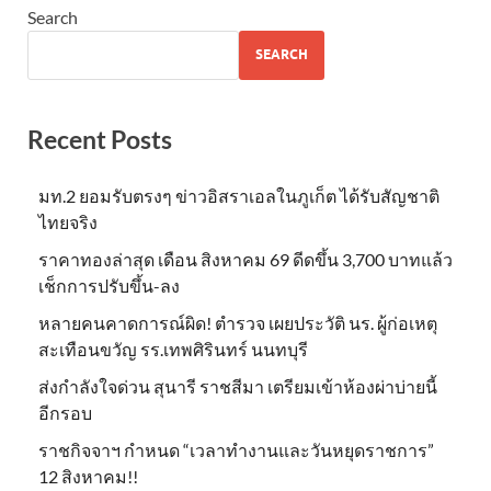
Search
SEARCH
Recent Posts
มท.2 ยอมรับตรงๆ ข่าวอิสราเอลในภูเก็ต ได้รับสัญชาติ
ไทยจริง
ราคาทองล่าสุด เดือน สิงหาคม 69 ดีดขึ้น 3,700 บาทแล้ว
เช็กการปรับขึ้น-ลง
หลายคนคาดการณ์ผิด! ตำรวจ เผยประวัติ นร. ผู้ก่อเหตุ
สะเทือนขวัญ รร.เทพศิรินทร์ นนทบุรี
ส่งกำลังใจด่วน สุนารี ราชสีมา เตรียมเข้าห้องผ่าบ่ายนี้
อีกรอบ
ราชกิจจาฯ กำหนด “เวลาทำงานและวันหยุดราชการ”
12 สิงหาคม!!