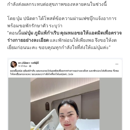
กำลังส่งผลกระทบต่อสุขภาพของหลายคนในช่วงนี้
โดย บุ๋ม ปนัดดา ได้โพสต์ข้อความผ่านเฟซบุ๊กแจ้งอาการ
พร้อมขอพักรักษาตัว ระบุว่า
“ตอนนี้
แม่บุ๋ม ภูมิแพ้กำเริบ คุณหมอขอให้แอดมิดเพื่อตรวจ
ร่างกายอย่างละเอียด
และพักผ่อนให้เพียงพอ จึงขอให้งด
เยี่ยมก่อนนะคะ ขอบคุณทุกกำลังใจที่ส่งให้แม่บุ๋มค่ะ”