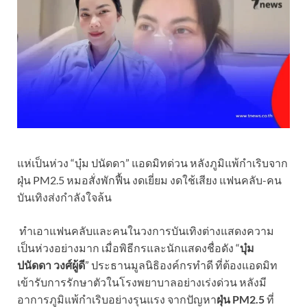
แห่เป็นห่วง “บุ๋ม ปนัดดา” แอดมิทด่วน หลังภูมิแพ้กำเริบจาก
ฝุ่น PM2.5 หมอสั่งพักฟื้น งดเยี่ยม งดใช้เสียง แฟนคลับ-คน
บันเทิงส่งกำลังใจล้น
ทำเอาแฟนคลับและคนในวงการบันเทิงต่างแสดงความ
เป็นห่วงอย่างมาก เมื่อพิธีกรและนักแสดงชื่อดัง “
บุ๋ม
ปนัดดา วงศ์ผู้ดี
” ประธานมูลนิธิองค์กรทำดี ที่ต้องแอดมิท
เข้ารับการรักษาตัวในโรงพยาบาลอย่างเร่งด่วน หลังมี
อาการภูมิแพ้กำเริบอย่างรุนแรง จากปัญหา
ฝุ่น PM2.5
ที่