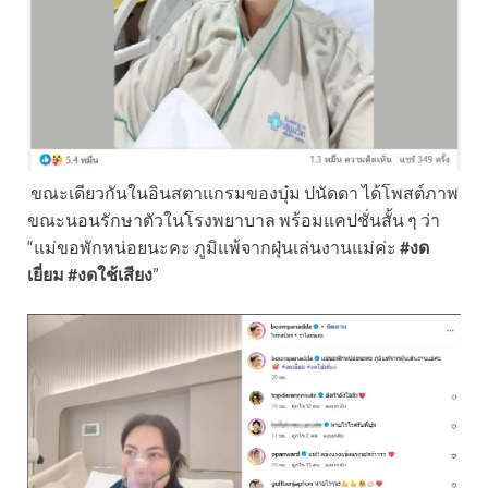
ขณะเดียวกันในอินสตาแกรมของบุ๋ม ปนัดดา ได้โพสต์ภาพ
ขณะนอนรักษาตัวในโรงพยาบาล พร้อมแคปชั่นสั้น ๆ ว่า
“แม่ขอพักหน่อยนะคะ ภูมิแพ้จากฝุ่นเล่นงานแม่ค่ะ
#งด
เยี่ยม #งดใช้เสียง
”