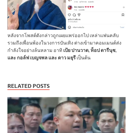
หลังจากโพสต์ดังกล่าวถูกเผยแพร่ออกไป เหล่าแฟนคลับ
รวมถึงเพื่อนพ้องในวงการบันเทิง ต่างเข้ามาคอมเมนต์ส่ง
กำลังใจอย่างล้นหลาม อาทิ
เป้ย ปานวาด, ท็อป ดารีนุช,
และ กอล์ฟ เบญจพล และ ดาว มยุรี
เป็นต้น
RELATED POSTS