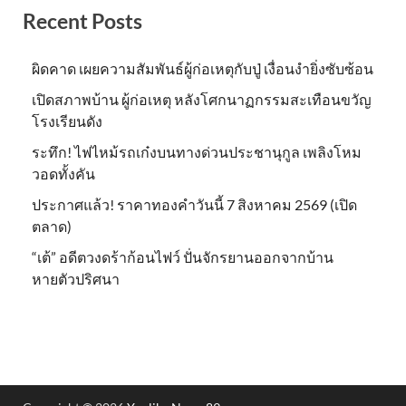
Recent Posts
ผิดคาด เผยความสัมพันธ์ผู้ก่อเหตุกับปู่ เงื่อนงำยิ่งซับซ้อน
เปิดสภาพบ้าน ผู้ก่อเหตุ หลังโศกนาฏกรรมสะเทือนขวัญ
โรงเรียนดัง
ระทึก! ไฟไหม้รถเก๋งบนทางด่วนประชานุกูล เพลิงโหม
วอดทั้งคัน
ประกาศแล้ว! ราคาทองคำวันนี้ 7 สิงหาคม 2569 (เปิด
ตลาด)
“เต้” อดีตวงดร้าก้อนไฟว์ ปั่นจักรยานออกจากบ้าน
หายตัวปริศนา