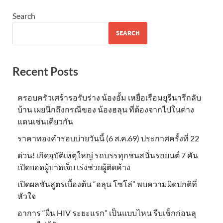
Search
SEARCH
Recent Posts
ครอบครัวเศร้ารอรับร่าง น้องอั้ม เหยื่อเรือมยุรีนารีกลับ
บ้าน เผยนึกถึงกรณีของ น้องฮลุน ที่ต้องจากไปในต่าง
แดนเช่นเดียวกัน
ราคาทองคำรอบบ่ายวันนี้ (6 ส.ค.69) ประกาศครั้งที่ 22
ด่วน! เกิดอุบัติเหตุใหญ่ รถบรรทุกชนสนั่นรถยนต์ 7 คัน
เปิดยอดผู้บาดเจ็บ เร่งช่วยผู้ติดค้าง
เปิดผลชันสูตรเบื้องต้น “ฮลุน โซโล่” พบความผิดปกติที่
หัวใจ
อาการ “ผื่น HIV ระยะแรก” เป็นแบบไหน รีบเช็กก่อนลุ