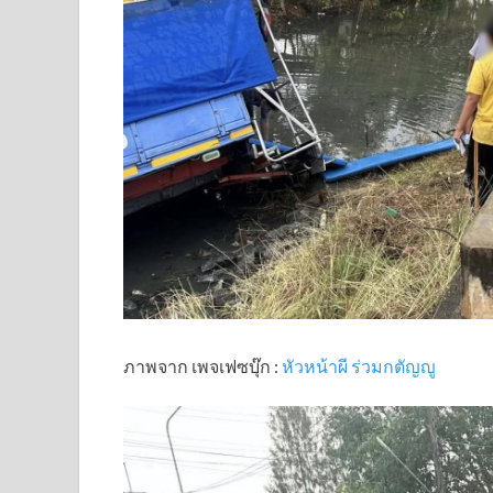
ภาพจาก เพจเฟซบุ๊ก :
หัวหน้าผี ร่วมกตัญญู