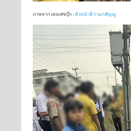
ภาพจาก เพจเฟซบุ๊ก :
หัวหน้าผี ร่วมกตัญญู