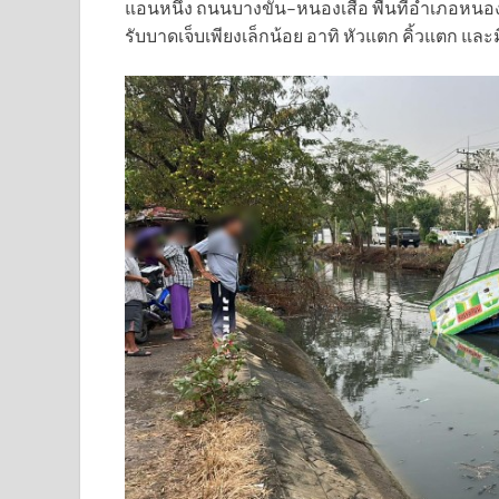
แอนหนึ่ง ถนนบางขัน–หนองเสือ พื้นที่อำเภอหนองเส
รับบาดเจ็บเพียงเล็กน้อย อาทิ หัวแตก คิ้วแตก และ