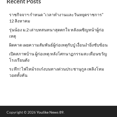
Recent Posts
ราชกิจจาฯ กำหนด “เวลาทำงานและวันหยุดราชการ”
12 สิงหาคม
รุ่นน้อง ม.2 เล่าบทสนทนาสุดตกใจ หลังเผชิญหน้าผู้ก่อ
เหตุ
ผิดคาด เผยความสัมพันธ์ผู้ก่อเหตุกับปู่ เงื่อนงำยิ่งซับซ้อน
เปิดสภาพบ้าน ผู้ก่อเหตุ หลังโศกนาฏกรรมสะเทือนขวัญ
โรงเรียนดัง
ระทึก! ไฟไหม้รถเก๋งบนทางด่วนประชานุกูล เพลิงโหม
วอดทั้งคัน
Copyright © 2026
Youlike News 89
.