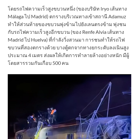
โดยรถไฟความเร็วสูงขบวนหนึ่ง (ของบริษัท Iryo เส้นทาง
Málaga ไป Madrid) ตกรางบริเวณทางเข้าสถานี Adamuz
ทำให้ส่วนท้ายของขบวนพุ่งข้ามไปยังเลนตรงข้าม พุ่งชน
กับรถไฟความเร็วสูงอีกขบวน (ของ Renfe Alvia เส้นทาง
Madrid ไป Huelva) ที่กำลังวิ่งสวนมา การชนทำให้รถไฟ
ขบวนที่สองตกรางด้วย บางตู้ตกจากทางยกระดับลงเนินสูง
ประมาณ 4 เมตร ส่งผลให้เกิดการทำลายล้างอย่างหนัก มีผู้
โดยสารรวมกันเกือบ 500 คน