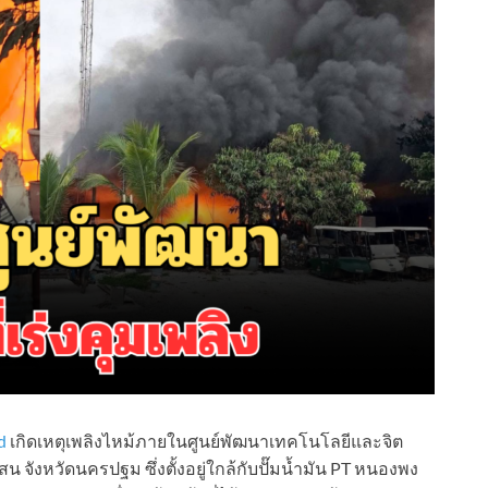
d
เกิดเหตุเพลิงไหม้ภายในศูนย์พัฒนาเทคโนโลยีและจิต
ังหวัดนครปฐม ซึ่งตั้งอยู่ใกล้กับปั๊มน้ำมัน PT หนองพง