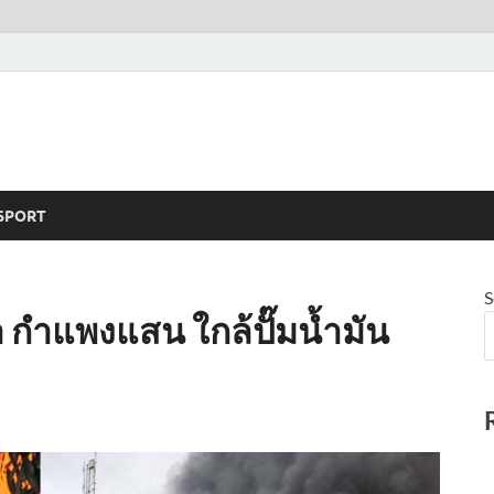
SPORT
S
า กำแพงแสน ใกล้ปั๊มน้ำมัน