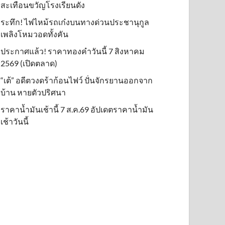
สะเทือนขวัญโรงเรียนดัง
ระทึก! ไฟไหม้รถเก๋งบนทางด่วนประชานุกูล
เพลิงโหมวอดทั้งคัน
ประกาศแล้ว! ราคาทองคำวันนี้ 7 สิงหาคม
2569 (เปิดตลาด)
“เต้” อดีตวงดร้าก้อนไฟว์ ปั่นจักรยานออกจาก
บ้าน หายตัวปริศนา
ราคาน้ำมันเช้านี้ 7 ส.ค.69 อัปเดตราคาน้ำมัน
เช้าวันนี้