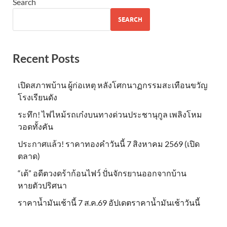
Search
SEARCH
Recent Posts
เปิดสภาพบ้าน ผู้ก่อเหตุ หลังโศกนาฏกรรมสะเทือนขวัญ
โรงเรียนดัง
ระทึก! ไฟไหม้รถเก๋งบนทางด่วนประชานุกูล เพลิงโหม
วอดทั้งคัน
ประกาศแล้ว! ราคาทองคำวันนี้ 7 สิงหาคม 2569 (เปิด
ตลาด)
“เต้” อดีตวงดร้าก้อนไฟว์ ปั่นจักรยานออกจากบ้าน
หายตัวปริศนา
ราคาน้ำมันเช้านี้ 7 ส.ค.69 อัปเดตราคาน้ำมันเช้าวันนี้