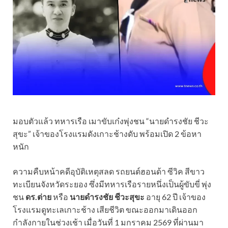
มอบตัวแล้ว ทหารเรือ เมาขับเก๋งพุ่งชน “นายดำรงชัย ชีวะ
สุขะ” เจ้าของโรงแรมดังเกาะช้างดับ พร้อมเปิด 2 ข้อหา
หนัก
ความคืบหน้าคดีอุบัติเหตุสลด รถยนต์ฮอนด้า ซีวิค สีขาว
ทะเบียนจังหวัดระยอง ซึ่งมีทหารเรือรายหนึ่งเป็นผู้ขับขี่ พุ่ง
ชน
ดร.ต่าย
หรือ
นายดำรงชัย ชีวะสุขะ
อายุ 62 ปี เจ้าของ
โรงแรมดูทะเลเกาะช้าง เสียชีวิต ขณะออกมาเดินออก
กำลังกายในช่วงเช้า เมื่อวันที่ 1 มกราคม 2569 ที่ผ่านมา