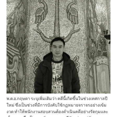
พ.ต.อ.กฤษดา ระบุเพิ่มเติมว่า คดีนี้เกิดขึ้นในช่วงเทศกาลปี
ใหม่ ซึ่งเป็นช่วงที่มีการบังคับใช้กฎหมายจราจรอย่างเข้ม
งวด ทำให้พนักงานสอบสวนต้องดำเนินคดีอย่างรัดกุมและ