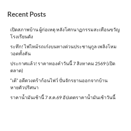
Recent Posts
เปิดสภาพบ้าน ผู้ก่อเหตุ หลังโศกนาฏกรรมสะเทือนขวัญ
โรงเรียนดัง
ระทึก! ไฟไหม้รถเก๋งบนทางด่วนประชานุกูล เพลิงโหม
วอดทั้งคัน
ประกาศแล้ว! ราคาทองคำวันนี้ 7 สิงหาคม 2569 (เปิด
ตลาด)
“เต้” อดีตวงดร้าก้อนไฟว์ ปั่นจักรยานออกจากบ้าน
หายตัวปริศนา
ราคาน้ำมันเช้านี้ 7 ส.ค.69 อัปเดตราคาน้ำมันเช้าวันนี้