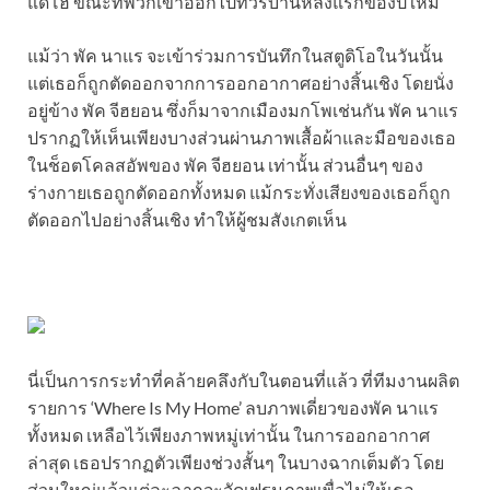
แดโฮ ขณะที่พวกเขาออกไปทัวร์บ้านหลังแรกของปีใหม่
แม้ว่า พัค นาแร จะเข้าร่วมการบันทึกในสตูดิโอในวันนั้น
แต่เธอก็ถูกตัดออกจากการออกอากาศอย่างสิ้นเชิง โดยนั่ง
อยู่ข้าง พัค จีฮยอน ซึ่งก็มาจากเมืองมกโพเช่นกัน พัค นาแร
ปรากฏให้เห็นเพียงบางส่วนผ่านภาพเสื้อผ้าและมือของเธอ
ในช็อตโคลสอัพของ พัค จีฮยอน เท่านั้น ส่วนอื่นๆ ของ
ร่างกายเธอถูกตัดออกทั้งหมด แม้กระทั่งเสียงของเธอก็ถูก
ตัดออกไปอย่างสิ้นเชิง ทำให้ผู้ชมสังเกตเห็น
นี่เป็นการกระทำที่คล้ายคลึงกับในตอนที่แล้ว ที่ทีมงานผลิต
รายการ ‘Where Is My Home’ ลบภาพเดี่ยวของพัค นาแร
ทั้งหมด เหลือไว้เพียงภาพหมู่เท่านั้น ในการออกอากาศ
ล่าสุด เธอปรากฏตัวเพียงช่วงสั้นๆ ในบางฉากเต็มตัว โดย
ส่วนใหญ่แล้วแต่ละฉากจะจัดเฟรมภาพเพื่อไม่ให้เธอ