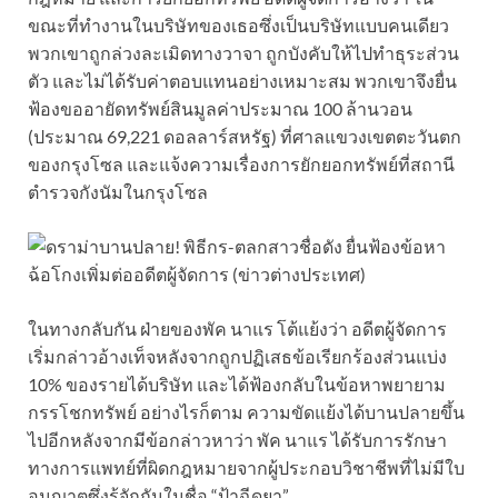
ขณะที่ทำงานในบริษัทของเธอซึ่งเป็นบริษัทแบบคนเดียว
พวกเขาถูกล่วงละเมิดทางวาจา ถูกบังคับให้ไปทำธุระส่วน
ตัว และไม่ได้รับค่าตอบแทนอย่างเหมาะสม พวกเขาจึงยื่น
ฟ้องขออายัดทรัพย์สินมูลค่าประมาณ 100 ล้านวอน
(ประมาณ 69,221 ดอลลาร์สหรัฐ) ที่ศาลแขวงเขตตะวันตก
ของกรุงโซล และแจ้งความเรื่องการยักยอกทรัพย์ที่สถานี
ตำรวจกังนัมในกรุงโซล
ในทางกลับกัน ฝ่ายของพัค นาแร โต้แย้งว่า อดีตผู้จัดการ
เริ่มกล่าวอ้างเท็จหลังจากถูกปฏิเสธข้อเรียกร้องส่วนแบ่ง
10% ของรายได้บริษัท และได้ฟ้องกลับในข้อหาพยายาม
กรรโชกทรัพย์ อย่างไรก็ตาม ความขัดแย้งได้บานปลายขึ้น
ไปอีกหลังจากมีข้อกล่าวหาว่า พัค นาแร ได้รับการรักษา
ทางการแพทย์ที่ผิดกฎหมายจากผู้ประกอบวิชาชีพที่ไม่มีใบ
อนุญาตซึ่งรู้จักกันในชื่อ “ป้าฉีดยา”