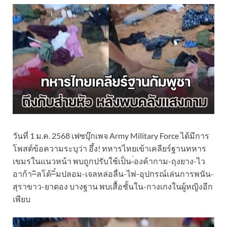
วันที่ 1 ม.ค. 2568 เฟซบุ๊กเพจ Army Military Force ได้มีการ
โพสต์ข้อความระบุว่า อึ้ง! ทหารไทยเข้าเคลียร์ฐานทหาร
เขมรในแนวหน้า พบถูกปรับใช้เป็น-่องค้ากาม-ถุงยาง-ไว
อาก้า–ิลโด้–ิ๋มปลอม-เจลหล่อลื่น-ไพ่-อุปกรณ์เล่นการพนัน-
สุราขาว-ยาดอง บางฐาน พบเสื้อชั้นใน-กางเกงในผู้หญิงอีก
เพียบ