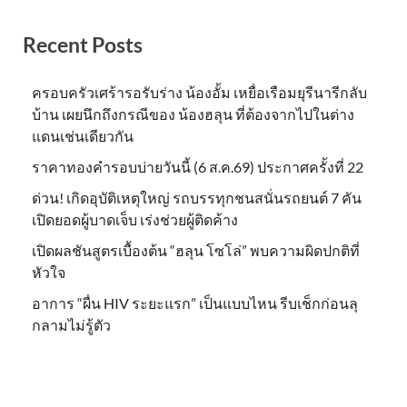
Recent Posts
ครอบครัวเศร้ารอรับร่าง น้องอั้ม เหยื่อเรือมยุรีนารีกลับ
บ้าน เผยนึกถึงกรณีของ น้องฮลุน ที่ต้องจากไปในต่าง
แดนเช่นเดียวกัน
ราคาทองคำรอบบ่ายวันนี้ (6 ส.ค.69) ประกาศครั้งที่ 22
ด่วน! เกิดอุบัติเหตุใหญ่ รถบรรทุกชนสนั่นรถยนต์ 7 คัน
เปิดยอดผู้บาดเจ็บ เร่งช่วยผู้ติดค้าง
เปิดผลชันสูตรเบื้องต้น “ฮลุน โซโล่” พบความผิดปกติที่
หัวใจ
อาการ “ผื่น HIV ระยะแรก” เป็นแบบไหน รีบเช็กก่อนลุ
กลามไม่รู้ตัว