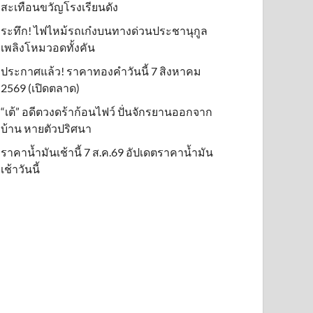
สะเทือนขวัญโรงเรียนดัง
ระทึก! ไฟไหม้รถเก๋งบนทางด่วนประชานุกูล
เพลิงโหมวอดทั้งคัน
ประกาศแล้ว! ราคาทองคำวันนี้ 7 สิงหาคม
2569 (เปิดตลาด)
“เต้” อดีตวงดร้าก้อนไฟว์ ปั่นจักรยานออกจาก
บ้าน หายตัวปริศนา
ราคาน้ำมันเช้านี้ 7 ส.ค.69 อัปเดตราคาน้ำมัน
เช้าวันนี้