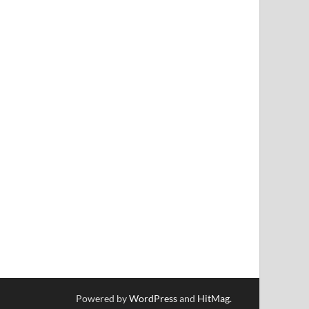
Powered by
WordPress
and
HitMag
.