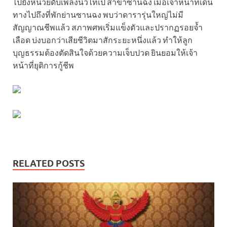
ไปยังหน่วยดับเพลิงนิวไทเป สาขาซานฉง เมื่อเจ้าหน้าที่เดิน
ทางไปถึงที่พักย่านซานฉง พบว่าดารารุ่นใหญ่ไม่มี
สัญญาณชีพแล้ว สภาพศพเริ่มแข็งตัวและปรากฏรอยจ้ำ
เลือด บ่งบอกว่าเสียชีวิตมาสักระยะหนึ่งแล้ว ทำให้ลูก
บุญธรรมต้องตัดสินใจด้วยความเจ็บปวด ยินยอมให้เจ้า
หน้าที่ยุติการกู้ชีพ
RELATED POSTS