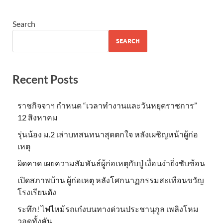
Search
SEARCH
Recent Posts
ราชกิจจาฯ กำหนด “เวลาทำงานและวันหยุดราชการ”
12 สิงหาคม
รุ่นน้อง ม.2 เล่าบทสนทนาสุดตกใจ หลังเผชิญหน้าผู้ก่อ
เหตุ
ผิดคาด เผยความสัมพันธ์ผู้ก่อเหตุกับปู่ เงื่อนงำยิ่งซับซ้อน
เปิดสภาพบ้าน ผู้ก่อเหตุ หลังโศกนาฏกรรมสะเทือนขวัญ
โรงเรียนดัง
ระทึก! ไฟไหม้รถเก๋งบนทางด่วนประชานุกูล เพลิงโหม
วอดทั้งคัน