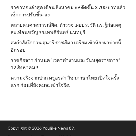
ราคาทองล่าสุด เดือน สิงหาคม 69 ดีดขึ้น 3,700 บาทแล้ว
เช็กการปรับขึ้น-ลง
หลายคนคาดการณ์ผิด! ตำรวจ เผยประวัติ นร. ผู้ก่อเหตุ
สะเทือนขวัญ รร.เทพศิรินทร์ นนทบุรี
ส่งกำลังใจด่วน สุนารี ราชสีมา เตรียมเข้าห้องผ่าบ่ายนี้
อีกรอบ
ราชกิจจาฯ กำหนด “เวลาทำงานและวันหยุดราชการ”
12 สิงหาคม!!
ความจริงจากปาก ครูอรสา วิชาภาษาไทย เปิดใจครั้ง
แรก ก่อนที่สังคมจะเข้าใจผิด.
Copyright © 2026
Youlike News 89
.