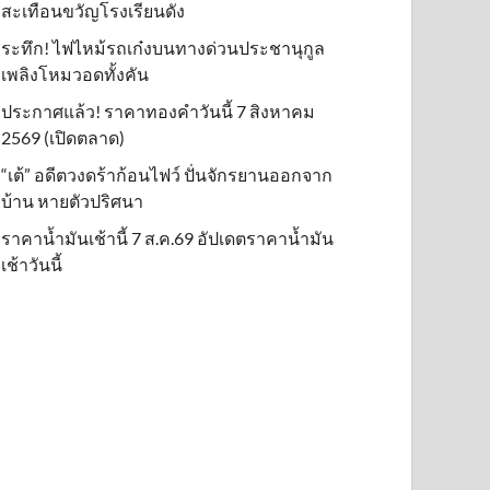
สะเทือนขวัญโรงเรียนดัง
ระทึก! ไฟไหม้รถเก๋งบนทางด่วนประชานุกูล
เพลิงโหมวอดทั้งคัน
ประกาศแล้ว! ราคาทองคำวันนี้ 7 สิงหาคม
2569 (เปิดตลาด)
“เต้” อดีตวงดร้าก้อนไฟว์ ปั่นจักรยานออกจาก
บ้าน หายตัวปริศนา
ราคาน้ำมันเช้านี้ 7 ส.ค.69 อัปเดตราคาน้ำมัน
เช้าวันนี้