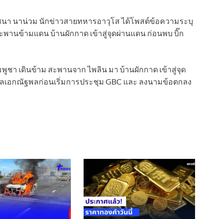
าสนา นาน่วม นักข่าวสายทหารอาวุโส ได้โพสต์ข้อความระบุ
พานข้ามแดน บ้านผักกาด เข้าสู่จุดผ่านแดน ก่อนพบ บิ๊ก
า เดินข้าม สะพานจาก ไพลิน มา บ้านผักกาด เข้าสู่จุด
ับพลเอกณัฐพลก่อนเริ่มการประชุม GBC และ ลงนามข้อตกลง