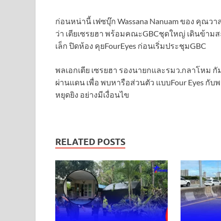
ก่อนหน่านี้ เฟซบุ๊ก Wassana Nanuam ของ คุณว
ว่า เตียเซรยฮา พร้อมคณะGBCชุดใหญ่ เดินข้ามสะ
เล็ก ปิดห้อง คุยFourEyes ก่อนเริ่มประชุมGBC
พลเอกเตีย เซรยฮา รองนายกและรมว.กลาโหม กัมพูช
ผ่านแดน เพื่อ พบหารือส่วนตัว แบบFour Eyes ก
หยุดยิง อย่างมีเงื่อนไข
RELATED POSTS