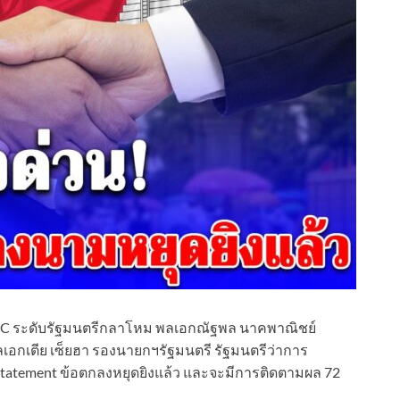
C ระดับรัฐมนตรีกลาโหม พลเอกณัฐพล นาคพาณิชย์
กเตีย เซ็ยฮา รองนายกฯรัฐมนตรี รัฐมนตรีว่าการ
atement ข้อตกลงหยุดยิงแล้ว และจะมีการติดตามผล 72