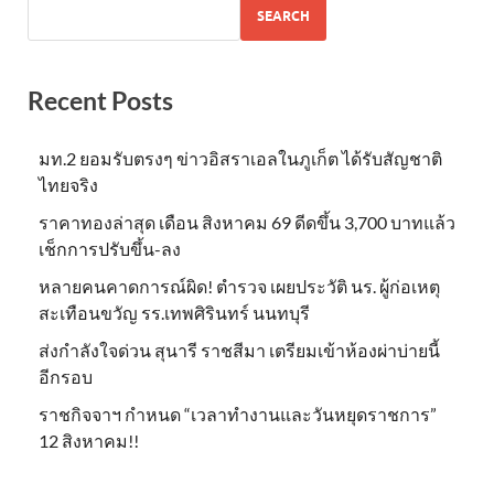
SEARCH
Recent Posts
มท.2 ยอมรับตรงๆ ข่าวอิสราเอลในภูเก็ต ได้รับสัญชาติ
ไทยจริง
ราคาทองล่าสุด เดือน สิงหาคม 69 ดีดขึ้น 3,700 บาทแล้ว
เช็กการปรับขึ้น-ลง
หลายคนคาดการณ์ผิด! ตำรวจ เผยประวัติ นร. ผู้ก่อเหตุ
สะเทือนขวัญ รร.เทพศิรินทร์ นนทบุรี
ส่งกำลังใจด่วน สุนารี ราชสีมา เตรียมเข้าห้องผ่าบ่ายนี้
อีกรอบ
ราชกิจจาฯ กำหนด “เวลาทำงานและวันหยุดราชการ”
12 สิงหาคม!!