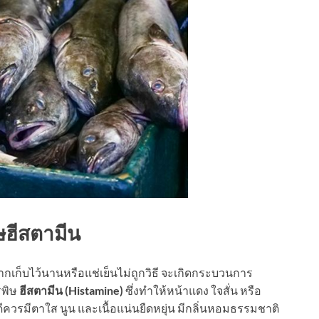
ิษฮีสตามีน
กเก็บไว้นานหรือแช่เย็นไม่ถูกวิธี จะเกิดกระบวนการ
รพิษ
ฮีสตามีน (Histamine)
ซึ่งทำให้หน้าแดง ใจสั่น หรือ
ีควรมีตาใส นูน และเนื้อแน่นยืดหยุ่น มีกลิ่นหอมธรรมชาติ