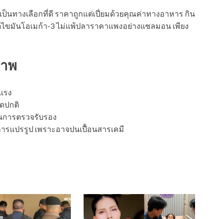
ป็นทางเลือกที่ดี ราคาถูกแต่เปี่ยมด้วยคุณค่าทางอาหาร กิน
ีกรดไขมันโอเมก้า-3 ไม่แพ้ปลาราคาแพงอย่างแซลมอน เพียง
พ
ภาพ
วแรง
ิดปกติ
่านการตรวจรับรอง
การแปรรูป เพราะอาจปนเปื้อนสารเคมี