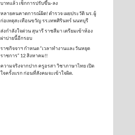
บาทแล้ว เช็กการปรับขึ้น-ลง
หลายคนคาดการณ์ผิด! ตำรวจ เผยประวัติ นร. ผู้
ก่อเหตุสะเทือนขวัญ รร.เทพศิรินทร์ นนทบุรี
ส่งกำลังใจด่วน สุนารี ราชสีมา เตรียมเข้าห้อง
ผ่าบ่ายนี้อีกรอบ
ราชกิจจาฯ กำหนด “เวลาทำงานและวันหยุด
ราชการ” 12 สิงหาคม!!
ความจริงจากปาก ครูอรสา วิชาภาษาไทย เปิด
ใจครั้งแรก ก่อนที่สังคมจะเข้าใจผิด.