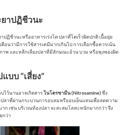
ละยาปฏิชีวนะ
าปฏิชีวนะหรืออาหารเร่งโต ปลาที่โตเร็วผิดปกติ เนื้อยุ่ย
ตือนว่ามีการใช้สารเคมีมากเกินไป การเลือกซื้อควรเน้น
าพ และหลีกเลี่ยงปลาที่มีลักษณะอ้วน บวม หรือพุงพองผิด
แบบ “เสี่ยง”
็บไว้นานอาจเกิดสาร
ไนโตรซามีน (Nitrosamine)
ซึ่ง
อกปลาที่ผ่านกระบวนการอบลมหรืออบเย็นแทนเพื่อลดความ
มันมาก เช่น บริเวณท้องปลา จะสะสมโลหะหนักมากกว่า จึง
ยกว่า