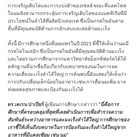
การเจริญเติบโตและการแบ่งตัวของเซลล์ ขณะที่แลคโทส
ในนมยังสามารถกระตุ้นการเจริญเติบโตของแบคทีเรียที่มี
ประโยชน์ในลำไส้ที่ผลิตบิวเทอเรต ซึ่งเป็นกรดไขมันสาย
สั้นที่มีคุณสมบัติต้านการอักเสบและต่อต้านมะเร็ง
ทั้งนี้ มีการศึกษาหนึ่งที่เผยแพร่ในปี 2021 ที่ชี้ให้เห็นว่านมมี
กรดไลโนเลอิก ซึ่งเป็นกรดไขมันที่มีคุณสมบัติต้านมะเร็ง
และโดยรวมการศึกษาจากมหาวิทยาลัยอ็อกซ์ฟอร์ดได้ให้
หลักฐานที่น่าเชื่อถือเกี่ยวกับบทบาทของนมในการลด
ความเสี่ยงมะเร็งลำไส้ใหญ่ การค้นพบนี้ยังแสดงให้เห็นว่า
การปรับเปลี่ยนเล็กน้อยในอาหาร เช่น การดื่มนมเพิ่ม อาจ
ส่งผลต่อสุขภาพและป้องกันมะเร็งได้
ดร.เคเรน ปาเปียร์
ผู้เขียนการศึกษา กล่าวว่า
“นี่คือการ
ศึกษาที่ครอบคลุมที่สุดที่เคยดำเนินการเพื่อสำรวจความ
สัมพันธ์ระหว่างอาหารและมะเร็งลำไส้ใหญ่ การศึกษาของ
เราชี้ให้เห็นถึงบทบาทในการป้องกันมะเร็งลำไส้ใหญ่จาก
อาหารที่มีแคลเซียม เช่น นม”