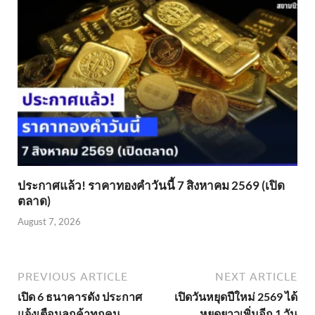
ประกาศแล้ว! ราคาทองคำวันนี้ 7 สิงหาคม 2569 (เปิด
ตลาด)
August 7, 2026
PREVIOUS ARTICLE
NEXT ARTICLE
เปิด 6 ธนาคารดัง ประกาศ
เปิดวันหยุดปีใหม่ 2569 ได้
แจ้งเตือนลูกค้าทุกคน
หยุดยาวเพิ่มอีก 1 วัน