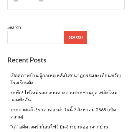
Search
SEARCH
Recent Posts
เปิดสภาพบ้าน ผู้ก่อเหตุ หลังโศกนาฏกรรมสะเทือนขวัญ
โรงเรียนดัง
ระทึก! ไฟไหม้รถเก๋งบนทางด่วนประชานุกูล เพลิงโหม
วอดทั้งคัน
ประกาศแล้ว! ราคาทองคำวันนี้ 7 สิงหาคม 2569 (เปิด
ตลาด)
“เต้” อดีตวงดร้าก้อนไฟว์ ปั่นจักรยานออกจากบ้าน