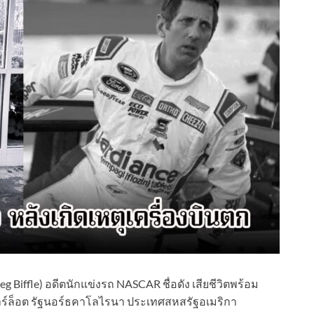
eg Biffle) อดีตนักแข่งรถ NASCAR ชื่อดัง เสียชีวิตพร้อม
ชาร์ล็อต รัฐนอร์ธคาโลไรนา ประเทศสหสรัฐอเมริกา