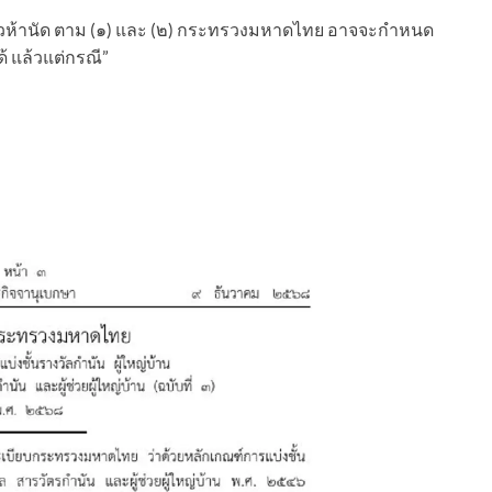
ยาวห้านัด ตาม (๑) และ (๒) กระทรวงมหาดไทย อาจจะกำหนด
ได้ แล้วแต่กรณี”