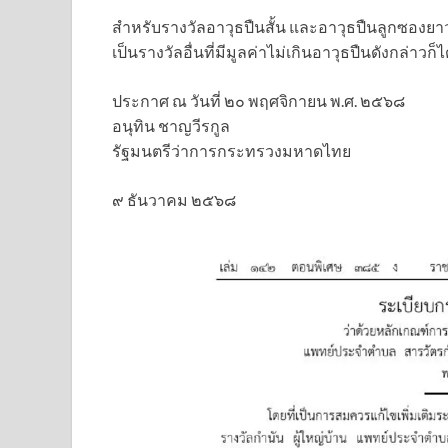
สำหรับรางวัลอาวุธปืนสั้น และอาวุธปืนลูกซอง
เป็นรางวัลอื่นที่มีมูลค่าไม่เกินอาวุธปืนดังกล่าวก็
ประกาศ ณ วันที่ ๒๐ พฤศจิกายน พ.ศ. ๒๕๖๘
อนุทิน ชาญวีรกูล
รัฐมนตรีว่าการกระทรวงมหาดไทย
๙ ธันวาคม ๒๕๖๘