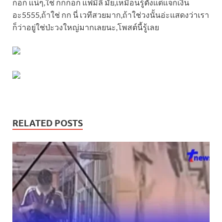
กอก แน่ๆ,ใช่ กกกอก แฟมีลี่ มั้ย,เหมือนรู้ตั้งแต่แจกเงิน
อะ5555,ถ้าใช่ กก นี่ เวทีสวยมาก,ถ้าใช่วงนั้นอ่ะแสดงว่าเรา
ก็ว่าอยู่ใช่ป่ะวงใหญ่มากเลยนะ,โพสต์นี้รู้เลย
RELATED POSTS