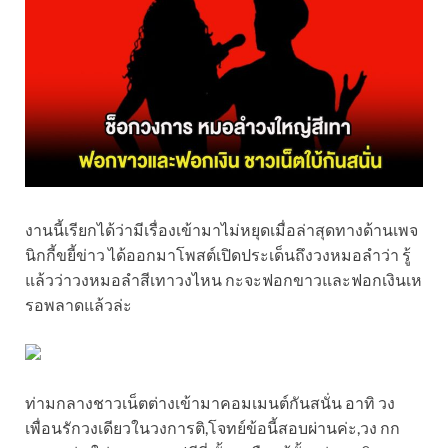
งานนี้เรียกได้ว่ามีเรื่องเข้ามาไม่หยุดเมื่อล่าสุดทางด้านเพจ
นิกกี้ขยี้ข่าว ได้ออกมาโพสต์เปิดประเด็นถึงวงหมอลำว่า รู้
แล้วว่าวงหมอลำสีเทาวงไหน กะจะฟอกขาวและฟอกเงินเห
รอพลาดแล้วล่ะ
ท่ามกลางชาวเน็ตต่างเข้ามาคอมเมนต์กันสนั่น อาทิ วง
เพื่อนรักวงเดียวในวงการติ,โจทย์ข้อนี้สอบผ่านค่ะ,วง กก