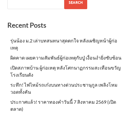
SEARCH
Recent Posts
รุ่นน้อง ม.2 เล่าบทสนทนาสุดตกใจ หลังเผชิญหน้าผู้ก่อ
เหตุ
ผิดคาด เผยความสัมพันธ์ผู้ก่อเหตุกับปู่ เงื่อนงำยิ่งซับซ้อน
เปิดสภาพบ้าน ผู้ก่อเหตุ หลังโศกนาฏกรรมสะเทือนขวัญ
โรงเรียนดัง
ระทึก! ไฟไหม้รถเก๋งบนทางด่วนประชานุกูล เพลิงโหม
วอดทั้งคัน
ประกาศแล้ว! ราคาทองคำวันนี้ 7 สิงหาคม 2569 (เปิด
ตลาด)