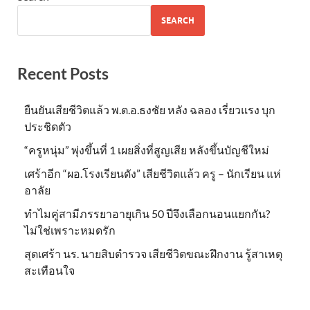
SEARCH
Recent Posts
ยืนยันเสียชีวิตแล้ว พ.ต.อ.ธงชัย หลัง ฉลอง เรี่ยวแรง บุก
ประชิดตัว
“ครูหนุ่ม” พุ่งขึ้นที่ 1 เผยสิ่งที่สูญเสีย หลังขึ้นบัญชีใหม่
เศร้าอีก “ผอ.โรงเรียนดัง” เสียชีวิตแล้ว ครู – นักเรียน แห่
อาลัย
ทำไมคู่สามีภรรยาอายุเกิน 50 ปีจึงเลือกนอนแยกกัน?
ไม่ใช่เพราะหมดรัก
สุดเศร้า นร. นายสิบตำรวจ เสียชีวิตขณะฝึกงาน รู้สาเหตุ
สะเทือนใจ