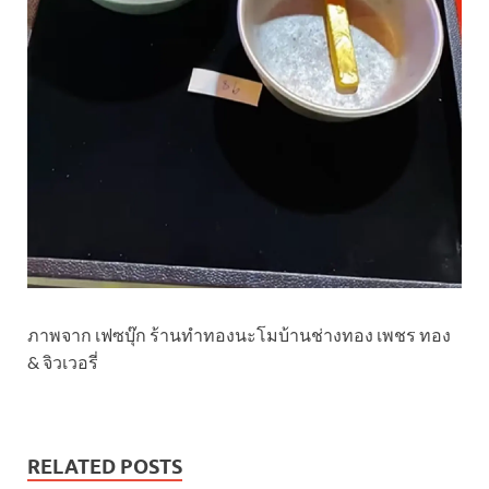
ภาพจาก เฟซบุ๊ก ร้านทำทองนะโมบ้านช่างทอง เพชร ทอง
& จิวเวอรี่
RELATED POSTS