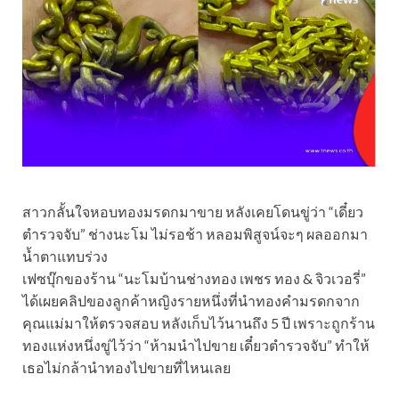
สาวกลั้นใจหอบทองมรดกมาขาย หลังเคยโดนขู่ว่า “เดี๋ยว
ตำรวจจับ” ช่างนะโม ไม่รอช้า หลอมพิสูจน์จะๆ ผลออกมา
น้ำตาแทบร่วง
เฟซบุ๊กของร้าน “นะโมบ้านช่างทอง เพชร ทอง & จิวเวอรี่”
ได้เผยคลิปของลูกค้าหญิงรายหนึ่งที่นำทองคำมรดกจาก
คุณแม่มาให้ตรวจสอบ หลังเก็บไว้นานถึง 5 ปี เพราะถูกร้าน
ทองแห่งหนึ่งขู่ไว้ว่า “ห้ามนำไปขาย เดี๋ยวตำรวจจับ” ทำให้
เธอไม่กล้านำทองไปขายที่ไหนเลย