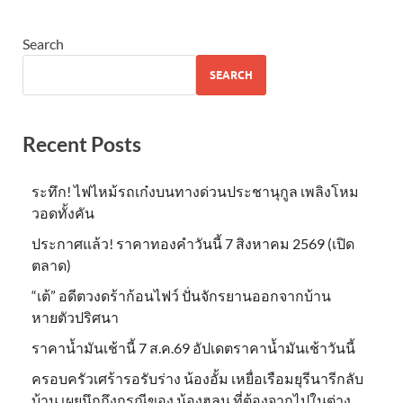
Search
SEARCH
Recent Posts
ระทึก! ไฟไหม้รถเก๋งบนทางด่วนประชานุกูล เพลิงโหม
วอดทั้งคัน
ประกาศแล้ว! ราคาทองคำวันนี้ 7 สิงหาคม 2569 (เปิด
ตลาด)
“เต้” อดีตวงดร้าก้อนไฟว์ ปั่นจักรยานออกจากบ้าน
หายตัวปริศนา
ราคาน้ำมันเช้านี้ 7 ส.ค.69 อัปเดตราคาน้ำมันเช้าวันนี้
ครอบครัวเศร้ารอรับร่าง น้องอั้ม เหยื่อเรือมยุรีนารีกลับ
บ้าน เผยนึกถึงกรณีของ น้องฮลุน ที่ต้องจากไปในต่าง