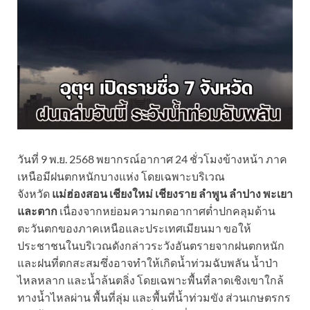
วันที่ 9 พ.ย. 2568 พยากรณ์อากาศ 24 ชั่วโมงข้างหน้า ภาค
เหนือมีฝนตกหนักบางแห่ง โดยเฉพาะบริเวณ
จังหวัด
แม่ฮ่องสอน เชียงใหม่ เชียงราย ลำพูน ลำปาง พะเยา
และตาก
เนื่องจากหย่อมความกดอากาศต่ำปกคลุมด้าน
ตะวันตกของภาคเหนือและประเทศเมียนมา ขอให้
ประชาชนในบริเวณดังกล่าวระวังอันตรายจากฝนตกหนัก
และฝนที่ตกสะสมซึ่งอาจทำให้เกิดน้ำท่วมฉับพลัน น้ำป่า
ไหลหลาก และน้ำล้นตลิ่ง โดยเฉพาะพื้นที่ลาดเชิงเขาใกล้
ทางน้ำไหลผ่าน พื้นที่ลุ่ม และพื้นที่น้ำท่วมขัง ส่วนเกษตรกร