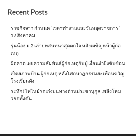
Recent Posts
ราชกิจจาฯ กำหนด “เวลาทำงานและวันหยุดราชการ”
12 สิงหาคม
รุ่นน้อง ม.2 เล่าบทสนทนาสุดตกใจ หลังเผชิญหน้าผู้ก่อ
เหตุ
ผิดคาด เผยความสัมพันธ์ผู้ก่อเหตุกับปู่ เงื่อนงำยิ่งซับซ้อน
เปิดสภาพบ้าน ผู้ก่อเหตุ หลังโศกนาฏกรรมสะเทือนขวัญ
โรงเรียนดัง
ระทึก! ไฟไหม้รถเก๋งบนทางด่วนประชานุกูล เพลิงโหม
วอดทั้งคัน