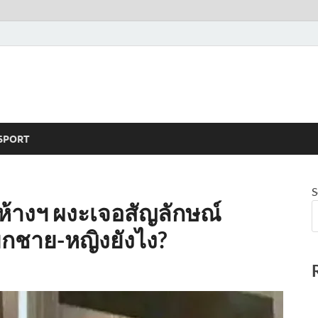
SPORT
S
้ำห้างฯ ผงะเจอสัญลักษณ์
แยกชาย-หญิงยังไง?