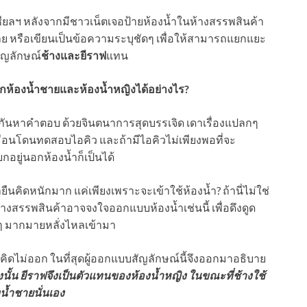
ลฯ หลังจากมีชาวเน็ตเจอป้ายห้องน้ำในห้างสรรพสินค้า
้ชาย หรือเขียนเป็นข้อความระบุชัดๆ เพื่อให้สามารถแยกแยะ
สัญลักษณ์
ช้างและยีราฟ
แทน
ะแยกห้องน้ำชายและห้องน้ำหญิงได้อย่างไร?
วยกันหาคำตอบ ด้วยจินตนาการสุดบรรเจิด เดาเรื่องแปลกๆ
หมือนโดนทดสอบไอคิว และถ้ามีไอคิวไม่เพียงพอที่จะ
กอยู่นอกห้องน้ำก็เป็นได้
นคิดหนักมาก แค่เพียงเพราะจะเข้าใช้ห้องน้ำ? ถ้านี่ไม่ใช่
้างสรรพสินค้าอาจจงใจออกแบบห้องน้ำเช่นนี้ เพื่อดึงดูด
ๆ มากมายหลั่งไหลเข้ามา
ังคิดไม่ออก ในที่สุดผู้ออกแบบสัญลักษณ์นี้จึงออกมาอธิบาย
ังนั้น ยีราฟจึงเป็นตัวแทนของห้องน้ำหญิง ในขณะที่ช้างใช้
งน้ำชายนั่นเอง