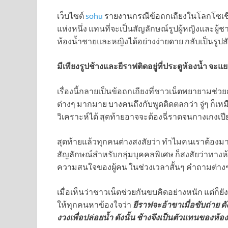
เว็บไซต์
sohu
รายงานกรณีข้อถกเถียงในโลกโซเชีย
แห่งหนึ่ง แทนที่จะเป็นสัญลักษณ์รูปผู้หญิงและผู
ห้องน้ำชายและหญิงได้อย่างง่ายดาย กลับเป็นรูป
มีเพียงรูปช้างและยีราฟติดอยู่ที่ประตูห้องน้ำ จ
เรื่องนี้กลายเป็นข้อถกเถียงที่ชาวเน็ตพยายามช่
ต่างๆ มากมาย บางคนถึงกับพูดติดตลกว่า จู่ๆ ก็เ
วิเคราะห์ได้ สุดท้ายอาจจะต้องฉี่ราดจนกางเกงเปีย
สุดท้ายแล้วทุกคนต่างสงสัยว่า ทำไมคนเราต้องมายื
สัญลักษณ์สำหรับกลุ่มบุคคลพิเศษ ก็สงสัยว่าทางห
ความสนใจของผู้คน ในช่วงเวลาสั้นๆ คำถามต่าง
เมื่อเห็นว่าชาวเน็ตช่วยกันขบคิดอย่างหนัก แต่ก็ย
ให้ทุกคนหาข้องใจว่า
ยีราฟจะอ้าขาเมื่อขับถ่าย ด
งวงเพื่อปล่อยน้ำ ดังนั้น ช้างจึงเป็นตัวแทนของห้อ