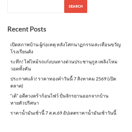
SEARCH
Recent Posts
เปิดสภาพบ้าน ผู้ก่อเหตุ หลังโศกนาฏกรรมสะเทือนขวัญ
โรงเรียนดัง
ระทึก! ไฟไหม้รถเก๋งบนทางด่วนประชานุกูล เพลิงโหม
วอดทั้งคัน
ประกาศแล้ว! ราคาทองคำวันนี้ 7 สิงหาคม 2569 (เปิด
ตลาด)
“เต้” อดีตวงดร้าก้อนไฟว์ ปั่นจักรยานออกจากบ้าน
หายตัวปริศนา
ราคาน้ำมันเช้านี้ 7 ส.ค.69 อัปเดตราคาน้ำมันเช้าวันนี้