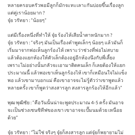
หลายครอบครัวพอมีลูกก็มักจะทะเลาะกันบ่อยขึ้นเรื่องลูก
แต่คู่เราน้อยมาก ?
จุ๋ย วรัทยา : “น้อยๆ”
แต่มีเรื่องหนึ่งที่ทำให้ จุ๋ย ร้องไห้เสียน้ำตาหนักมาก ?
จุ๋ย วรัทยา : “จริงๆ มันเป็นเรื่องคำพูดเล็กๆ น้อยๆ แล้วมันก็
เริ่มมาจากพ่อเห็นลูกร้องไห้ เพราะว่าช่วงที่พ่อไม่สบาย
แล้วต้องแยกห้องให้ตัวเล็กต้องอยู่อีกห้องนึงกับพี่เลี้ยง
เพราะไม่อย่างนั้นกลัวจะเอามาติดคนเล็ก ก็เลยต้องให้แยก
ประมาณนี้ แล้วพอเขาเห็นลูกร้องไห้ เขาก็เหมือนใจไม่แข็ง
พอ แล้วเขามาบอกแม่ คือเขาอาจจะไม่รู้ตัวว่าเขาพูดแล้ว
หลายครั้ง เขาก็พูดว่าสงสารลูก สงสารลูกร้องไห้อีกแล้ว”
พุฒ พุฒิชัย : “คือวันนั้นน่าจะพูดประมาณ 4-5 ครั้ง มันอาจ
จะเป็นช่วงเซนซิทีฟของเขา เขาอาจจะปั๊มนมด้วย เหนื่อย
ด้วย”
จุ๋ย วรัทยา : “ไม่ใช่ จริงๆ จุ๋ยก็สงสารลูก แต่จุ๋ยก็พยายามไม่