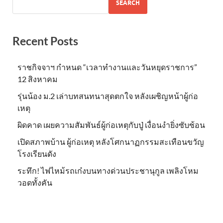
SEARCH
Recent Posts
ราชกิจจาฯ กำหนด “เวลาทำงานและวันหยุดราชการ”
12 สิงหาคม
รุ่นน้อง ม.2 เล่าบทสนทนาสุดตกใจ หลังเผชิญหน้าผู้ก่อ
เหตุ
ผิดคาด เผยความสัมพันธ์ผู้ก่อเหตุกับปู่ เงื่อนงำยิ่งซับซ้อน
เปิดสภาพบ้าน ผู้ก่อเหตุ หลังโศกนาฏกรรมสะเทือนขวัญ
โรงเรียนดัง
ระทึก! ไฟไหม้รถเก๋งบนทางด่วนประชานุกูล เพลิงโหม
วอดทั้งคัน