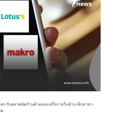
ม็คโคร กับตลาดนัดร้านค้าคนละครึ่งภายในห้าง เช็กสาขา-
็ต