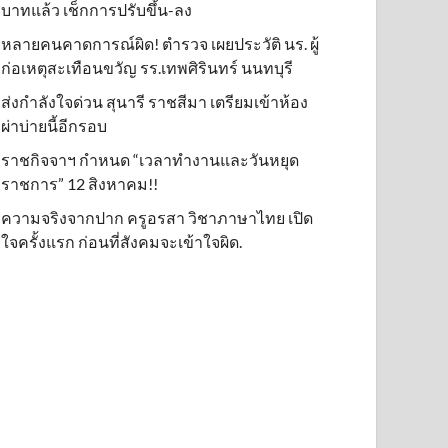
บาทแล้ว เช็กการปรับขึ้น-ลง
หลายคนคาดการณ์ผิด! ตำรวจ เผยประวัติ นร. ผู้
ก่อเหตุสะเทือนขวัญ รร.เทพศิรินทร์ นนทบุรี
ส่งกำลังใจด่วน สุนารี ราชสีมา เตรียมเข้าห้อง
ผ่าบ่ายนี้อีกรอบ
ราชกิจจาฯ กำหนด “เวลาทำงานและวันหยุด
ราชการ” 12 สิงหาคม!!
ความจริงจากปาก ครูอรสา วิชาภาษาไทย เปิด
ใจครั้งแรก ก่อนที่สังคมจะเข้าใจผิด.