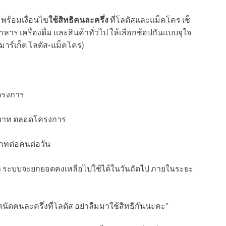
ร
พร้อมเงื่อนไข
ใช้สิทธิคนละครึ่ง
ที่โลตัสและแม็คโคร เช็
หาร เครื่องดื่ม และสินค้าทั่วไป ให้เลือกช้อปกันแบบจุใจ
์มาร์เก็ต โลตัส-แม็คโคร)
โครงการ
000 บาท ตลอดโครงการ
 บาทต่อคนต่อวัน
บาท ระบบจะยกยอดคงเหลือไปใช้ได้ในวันถัดไป ภายในระยะ
าดนัดคนละครึ่งที่โลตัส อย่าลืมมาใช้สิทธิกันนะคะ”