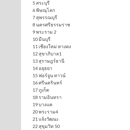
5 สระบุรี
6 พิษณุโลก
7 สุพรรณบุรี
8 นครศรีธรรมราช
9 พระราม 2
10 มีนบุรี
11 เชียงใหม่ หางดง
12 สุขาภิบาล1
13 สุราษฎร์ธานี
14 อยุธยา
15 ฟอร์จูน ทาวน์
16 ศรีนครินทร์
17 ภูเก็ต
18 รามอินทรา
19 บางแค
20 พระราม4
21 แจ้งวัฒนะ
22 สุขุมวิท 50