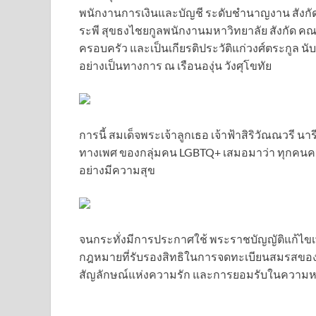
พนักงานการเงินและบัญชี ระดับชำนาญงาน สังก
ระพี สุขธงไชยกูลพนักงานมหาวิทยาลัย สังกัด ค
ครอบครัว และเป็นเกียรติประวัติแก่วงศ์ตระกูล นั
อย่างเป็นทางการ ณ เรือนองุ่น วังศุโขทัย
การนี้ สมเด็จพระเจ้าลูกเธอ เจ้าฟ้าสิริวัณณว
ทางเพศ ของกลุ่มคน LGBTQ+ เสมอมาว่า ทุกคนควรม
อย่างมีความสุข
จนกระทั่งมีการประกาศใช้ พระราชบัญญัติแก้ไขเพ
กฎหมายที่รับรองสิทธิในการจดทะเบียนสมรสของคู่
สัญลักษณ์แห่งความรัก และการยอมรับในความ