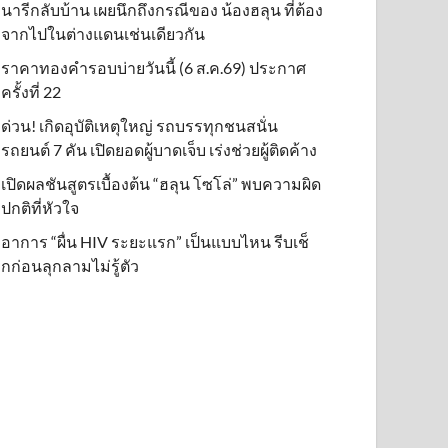
นารีกลับบ้าน เผยนึกถึงกรณีของ น้องฮลุน ที่ต้อง
จากไปในต่างแดนเช่นเดียวกัน
ราคาทองคำรอบบ่ายวันนี้ (6 ส.ค.69) ประกาศ
ครั้งที่ 22
ด่วน! เกิดอุบัติเหตุใหญ่ รถบรรทุกชนสนั่น
รถยนต์ 7 คัน เปิดยอดผู้บาดเจ็บ เร่งช่วยผู้ติดค้าง
เปิดผลชันสูตรเบื้องต้น “ฮลุน โซโล่” พบความผิด
ปกติที่หัวใจ
อาการ “ผื่น HIV ระยะแรก” เป็นแบบไหน รีบเช็
กก่อนลุกลามไม่รู้ตัว