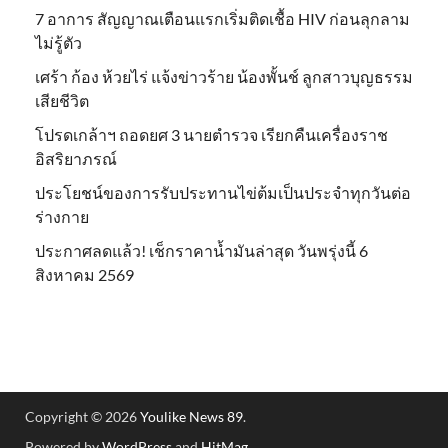
7 อาการ สัญญาณเตือนแรกเริ่มติดเชื้อ HIV ก่อนลุกลาม
ไม่รู้ตัว
เศร้า ก้อง ห้วยไร่ แจ้งข่าวร้าย น้องพั้นช์ ลูกสาวบุญธรรม
เสียชีวิต
โปรดเกล้าฯ ถอดยศ 3 นายตำรวจ เรียกคืนเครื่องราช
อิสริยาภรณ์
ประโยชน์ของการรับประทานไข่ต้มเป็นประจำทุกวันต่อ
ร่างกาย
ประกาศลดแล้ว! เช็กราคาน้ำมันล่าสุด วันพรุ่งนี้ 6
สิงหาคม 2569
Copyright © 2026
Youlike News 89
.
Powered by
WordPress
and
HitMag
.