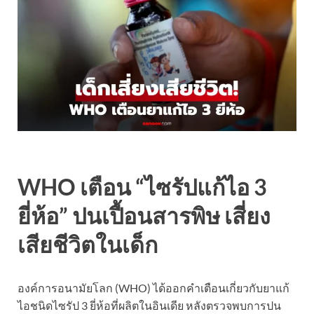
WHO เตือน “ไซรัปแก้ไอ 3
ยี่ห้อ” ปนเปื้อนสารพิษ เสี่ยง
เสียชีวิตในเด็ก
องค์การอนามัยโลก (WHO) ได้ออกคำเตือนเกี่ยวกับยาแก้
ไอชนิดไซรัป 3 ยี่ห้อที่ผลิตในอินเดีย หลังตรวจพบการปน