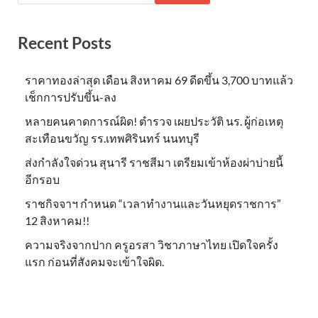
Recent Posts
ราคาทองล่าสุด เดือน สิงหาคม 69 ดีดขึ้น 3,700 บาทแล้ว
เช็กการปรับขึ้น-ลง
หลายคนคาดการณ์ผิด! ตำรวจ เผยประวัติ นร. ผู้ก่อเหตุ
สะเทือนขวัญ รร.เทพศิรินทร์ นนทบุรี
ส่งกำลังใจด่วน สุนารี ราชสีมา เตรียมเข้าห้องผ่าบ่ายนี้
อีกรอบ
ราชกิจจาฯ กำหนด “เวลาทำงานและวันหยุดราชการ”
12 สิงหาคม!!
ความจริงจากปาก ครูอรสา วิชาภาษาไทย เปิดใจครั้ง
แรก ก่อนที่สังคมจะเข้าใจผิด.