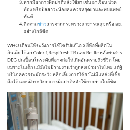
หากมีอาการผิดปกติหลังใช้ยา เช่น อาเจียน ปวด
ท้อง หรือปัสสาวะน้อยลง ควรหยุดยาและพบแพทย์
ทันที
ติดตาม
ข่าว
สารจากกระทรวงสาธารณสุขหรือ อย.
อย่างใกล้ชิด
WHO เตือนให้ระวังการใช้ไซรัปแก้ไอ 3 ยี่ห้อที่ผลิตใน
อินเดีย ได้แก่ Coldrif, Respifresh TR และ ReLife หลังพบสาร
DEG ปนเปื้อนในระดับที่อาจก่อให้เกิดอันตรายถึงชีวิต โดย
เฉพาะในเด็ก แม้ยังไม่มีรายงานว่าถูกส่งเข้ามาในไทย แต่ผู้
บริโภคควรระมัดระวัง หลีกเลี่ยงการใช้ยาไม่มีแหล่งที่เชื่อ
ถือได้ และเฝ้าระวังอาการผิดปกติหลังใช้ยาอย่างใกล้ชิด