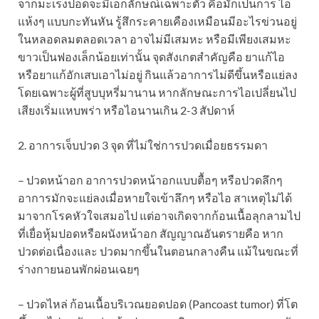
จากมะเร็งปอดจะมีเอกลักษณ์เฉพาะตัว คือมักเป็นการ ไอ
แห้งๆ แบบกะทันหัน รู้สึกระคายเคืองเหมือนมีอะไรข่วนอยู่
ในหลอดลมตลอดเวลา อาจไม่มีเสมหะ หรือมีเพียงเสมหะ
ขาวเป็นฟองเล็กน้อยเท่านั้น จุดสังเกตสำคัญคือ ยาแก้ไอ
หรือยาแก้อักเสบเอาไม่อยู่ กินแล้วอาการไม่ดีขึ้นหรือแย่ลง
โดยเฉพาะผู้ที่สูบบุหรี่มานาน หากลักษณะการไอเปลี่ยนไป
เสียงเริ่มแหบพร่า หรือไอนานเกิน 2-3 สัปดาห์
2. อาการเจ็บปวด 3 จุด ที่ไม่ใช่การปวดเมื่อยธรรมดา
– ปวดหน้าอก อาการปวดหน้าอกแบบตื้อๆ หรือปวดลึกๆ
อาการมักจะแย่ลงเมื่อหายใจเข้าลึกๆ หรือไอ สาเหตุไม่ได้
มาจากโรคหัวใจเสมอไป แต่อาจเกิดจากก้อนเนื้อลุกลามไป
ที่เยื่อหุ้มปอดหรือผนังหน้าอก สัญญาณอันตรายคือ หาก
ปวดต่อเนื่องและ ปวดมากขึ้นในตอนกลางคืน แม้ในขณะที่
ร่างกายนอนพักผ่อนเฉยๆ
– ปวดไหล่ ก้อนเนื้อบริเวณยอดปอด (Pancoast tumor) ที่โต