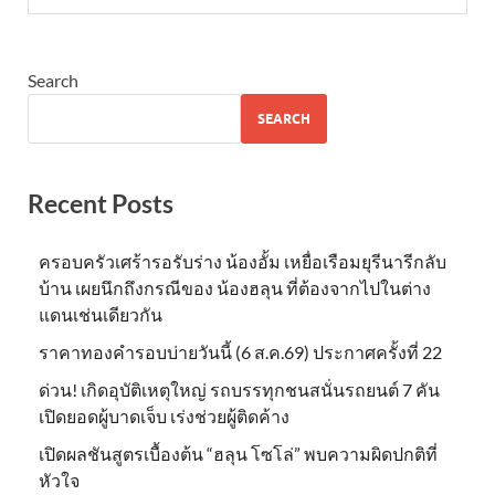
Search
SEARCH
Recent Posts
ครอบครัวเศร้ารอรับร่าง น้องอั้ม เหยื่อเรือมยุรีนารีกลับ
บ้าน เผยนึกถึงกรณีของ น้องฮลุน ที่ต้องจากไปในต่าง
แดนเช่นเดียวกัน
ราคาทองคำรอบบ่ายวันนี้ (6 ส.ค.69) ประกาศครั้งที่ 22
ด่วน! เกิดอุบัติเหตุใหญ่ รถบรรทุกชนสนั่นรถยนต์ 7 คัน
เปิดยอดผู้บาดเจ็บ เร่งช่วยผู้ติดค้าง
เปิดผลชันสูตรเบื้องต้น “ฮลุน โซโล่” พบความผิดปกติที่
หัวใจ